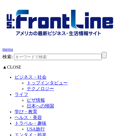
menu
検索:
▲CLOSE
ビジネス・社会
トップインタビュー
テクノロジー
ライフ
ビザ情報
日本への帰国
学び・教育
ヘルス・美容
トラベル・趣味
USA旅行
エンタメ・娯楽