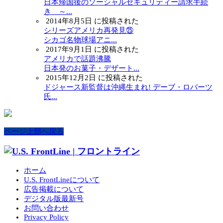
日本帰国後のソーシャルセキュリティー請求手続
き ～...
2014年8月5日 に投稿された
シリーズアメリカ再発見㉕
シカゴ名物球場アニ...
2017年9月1日 に投稿された
アメリカで話題沸騰
日本発のお菓子・デザート...
2015年12月2日 に投稿された
ドジャース新監督は沖縄生まれ! デーブ・ロバーツ
氏...
ページ上部へ戻る
ホーム
U.S. FrontLineについて
広告掲載について
デジタル版最新号
お問い合わせ
Privacy Policy