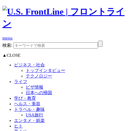
menu
検索:
▲CLOSE
ビジネス・社会
トップインタビュー
テクノロジー
ライフ
ビザ情報
日本への帰国
学び・教育
ヘルス・美容
トラベル・趣味
USA旅行
エンタメ・娯楽
ヒト