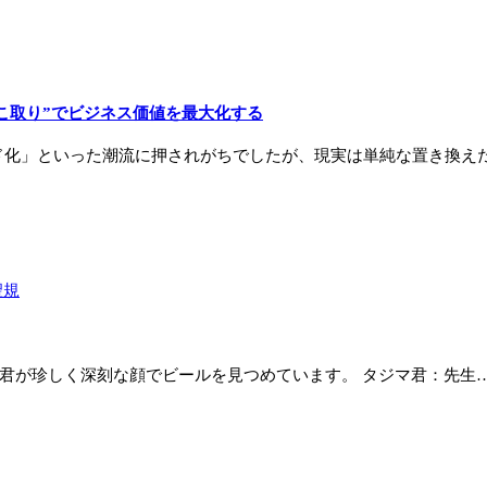
いとこ取り”でビジネス価値を最大化する
ド化」といった潮流に押されがちでしたが、現実は単純な置き換えだ
口聖規
マ君が珍しく深刻な顔でビールを見つめています。 タジマ君：先生…