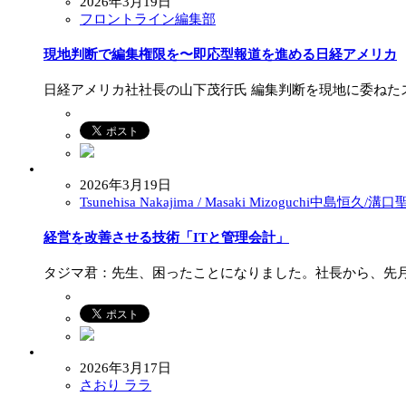
2026年3月19日
フロントライン編集部
現地判断で編集権限を〜即応型報道を進める日経アメリカ
日経アメリカ社社長の山下茂行氏 編集判断を現地に委ねたス
2026年3月19日
Tsunehisa Nakajima / Masaki Mizoguchi中島恒久/溝
経営を改善させる技術「ITと管理会計」
タジマ君：先生、困ったことになりました。社長から、先月
2026年3月17日
さおり ララ