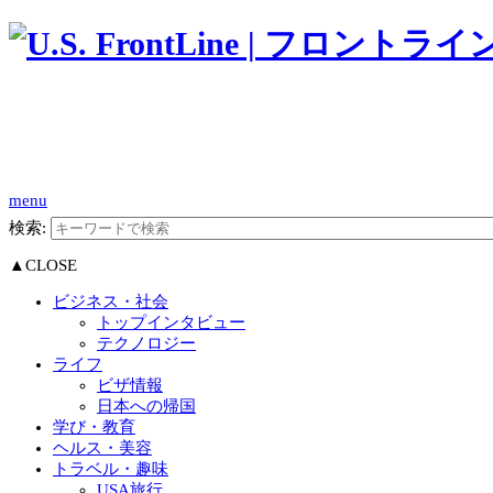
menu
検索:
▲CLOSE
ビジネス・社会
トップインタビュー
テクノロジー
ライフ
ビザ情報
日本への帰国
学び・教育
ヘルス・美容
トラベル・趣味
USA旅行