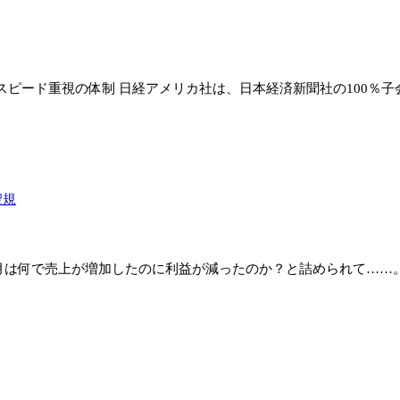
ピード重視の体制 日経アメリカ社は、日本経済新聞社の100％子会
口聖規
は何で売上が増加したのに利益が減ったのか？と詰められて……。