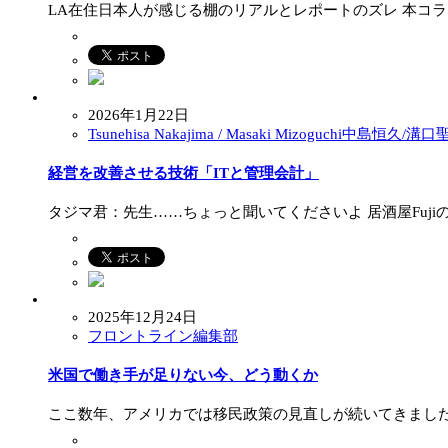
LA在住日本人が感じる棚のリアルとレポートのズレ 本コ
2026年1月22日
Tsunehisa Nakajima / Masaki Mizoguchi中島恒久/溝
経営を改善させる技術「ITと管理会計」
タジマ君：先生……ちょっと聞いてくださいよ 居酒屋Fuji
2025年12月24日
フロントライン編集部
米国で働き手が足りない今、どう動くか
ここ数年、アメリカでは移民政策の見直しが続いてきました