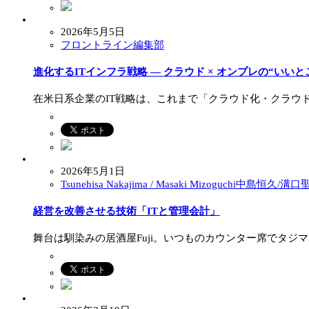
2026年5月5日
フロントライン編集部
進化するITインフラ戦略 — クラウド × オンプレの“い
在米日系企業のIT戦略は、これまで「クラウド化・クラウ
2026年5月1日
Tsunehisa Nakajima / Masaki Mizoguchi中島恒久/溝
経営を改善させる技術「ITと管理会計」
舞台は馴染みの居酒屋Fuji。いつものカウンター席でタジ