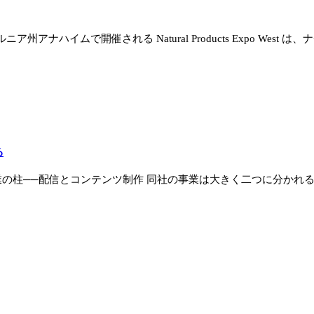
イムで開催される Natural Products Expo West は、
る
弘康氏 2つの事業の柱──配信とコンテンツ制作 同社の事業は大きく二つに分かれ