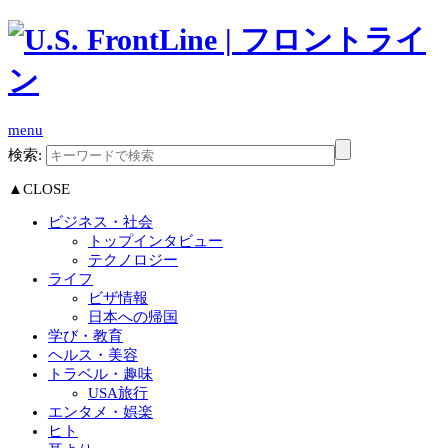
menu
検索:
▲CLOSE
ビジネス・社会
トップインタビュー
テクノロジー
ライフ
ビザ情報
日本への帰国
学び・教育
ヘルス・美容
トラベル・趣味
USA旅行
エンタメ・娯楽
ヒト