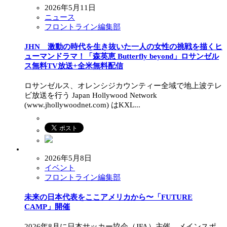
2026年5月11日
ニュース
フロントライン編集部
JHN 激動の時代を生き抜いた一人の女性の挑戦を描くヒ
ューマンドラマ！「森英恵 Butterfly beyond」ロサンゼル
ス無料TV放送+全米無料配信
ロサンゼルス、オレンシジカウンティー全域で地上波テレ
ビ放送を行う Japan Hollywood Network
(www.jhollywoodnet.com) はKXL...
2026年5月8日
イベント
フロントライン編集部
未来の日本代表をここアメリカから〜「FUTURE
CAMP」開催
2026年8月に日本サッカー協会（JFA）主催、メインスポ