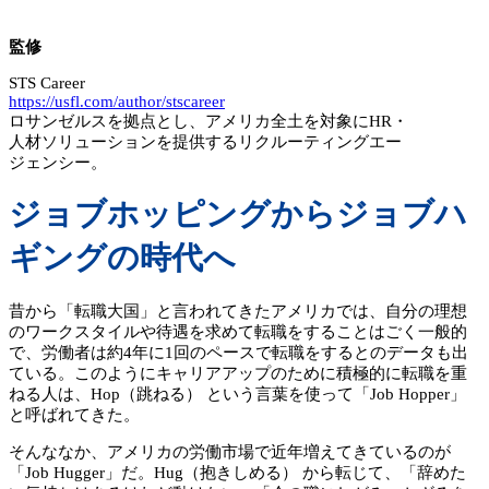
監修
STS Career
https://usfl.com/author/stscareer
ロサンゼルスを拠点とし、アメリカ全土を対象にHR・
人材ソリューションを提供するリクルーティングエー
ジェンシー。
ジョブホッピングからジョブハ
ギングの時代へ
昔から「転職大国」と言われてきたアメリカでは、自分の理想
のワークスタイルや待遇を求めて転職をすることはごく一般的
で、労働者は約4年に1回のペースで転職をするとのデータも出
ている。このようにキャリアアップのために積極的に転職を重
ねる人は、Hop（跳ねる） という言葉を使って「Job Hopper」
と呼ばれてきた。
そんななか、アメリカの労働市場で近年増えてきているのが
「Job Hugger」だ。Hug（抱きしめる） から転じて、「辞めた