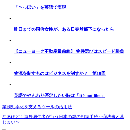
「〜っぽい」を英語で表現
昨日までの同僚女性が、ある日突然部下になったら
【ニューヨーク不動産最前線】 物件選びはスピード勝負
物流を制すものはビジネスを制すか？ 第10回
英語でやんわり否定したい時は「It’s not like」
業務効率化を支えるツールの活用法
なるほど！海外居住者が行う日本の親の相続手続～⑤法事と墓
じまい〜