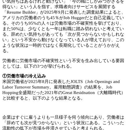
い気持ちはあるけれど動けない」「今の職にしがみつかざるを
得ない」という人を指す。求職者向けサービスを展開する
「Resume Builder」が2025年9月に発表した調査結果によると、
アメリカの労働者のうち45％がJob Huggerだと自己定義してい
る。そのうち95%の人々は労働市場の不確実性を挙げており、
また50%は、少なくとも一年は転職に踏み切れないと考えてい
る。辞めたい気持ちがあっても「次が見つからないかもしれな
い」という不安から動けなくなっている人が増えており、この
ような状況は一時的ではなく長期化していることがうかがえ
る。
労働者に労働市場の不確実性という不安を生み出している要因
としては、以下の3つが挙げられる。
①労働市場の冷え込み
米国労働省が2025年8月に発表したJOLTS（Job Openings and
Labor Turnover Summary。雇用動態調査）の結果を、Job
Hopping全盛期だった2021年のGreat Residnation（大離職時代）
と比較すると、以下のような結果となる。
企業はすぐに雇うよりも一旦様子を伺う傾向にあり、労働者は
「辞めても次が見つからない」という状況にある。こういった
流動性の低下が市場を停滞させていると考えられる。