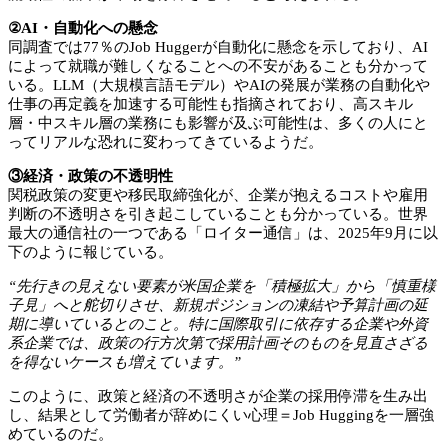
②AI・自動化への懸念
同調査では77％のJob Huggerが自動化に懸念を示しており、AI
によって就職が難しくなることへの不安があることも分かって
いる。LLM（大規模言語モデル）やAIの発展が業務の自動化や
仕事の再定義を加速する可能性も指摘されており、高スキル
層・中スキル層の業務にも影響が及ぶ可能性は、多くの人にと
ってリアルな恐れに変わってきているようだ。
③経済・政策の不透明性
関税政策の変更や移民取締強化が、企業が抱えるコストや雇用
判断の不透明さを引き起こしていることも分かっている。世界
最大の通信社の一つである「ロイター通信」は、2025年9月に以
下のように報じている。
“
先行きの見えない要素が米国企業を「積極拡大」から「慎重様
子見」へと舵切りさせ、新規ポジションの凍結や予算計画の延
期に導いているとのこと。特に国際取引に依存する企業や外資
系企業では、政策の行方次第で採用計画そのものを見直さざる
を得ないケースも増えています。
”
このように、政策と経済の不透明さが企業の採用停滞を生み出
し、結果として労働者が辞めにくい心理＝Job Huggingを一層強
めているのだ。