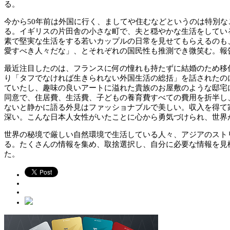
る。
今から50年前は外国に行く、ましてや住むなどというのは特別
る。イギリスの片田舎の小さな町で、夫と穏やかな生活をしてい
素で堅実な生活をする若いカップルの日常を見せてもらえるのも
愛すべき人々だな」、とそれぞれの国民性も推測でき微笑む。報
最近注目したのは、フランスに何の憧れも持たずに結婚のため移
り「タフでなければ生きられない外国生活の総括」を話されたの
ていたし、趣味の良いアートに溢れた貴族のお屋敷のような邸宅
同意で、住居費、生活費、子どもの養育費すべての費用を折半し
ないと静かに語る外見はファッショナブルで美しい。収入を得て
深い。こんな日本人女性がいたことに心から勇気づけられ、世界
世界の秘境で厳しい自然環境で生活している人々、アジアのスト
る。たくさんの情報を集め、取捨選択し、自分に必要な情報を見
た。