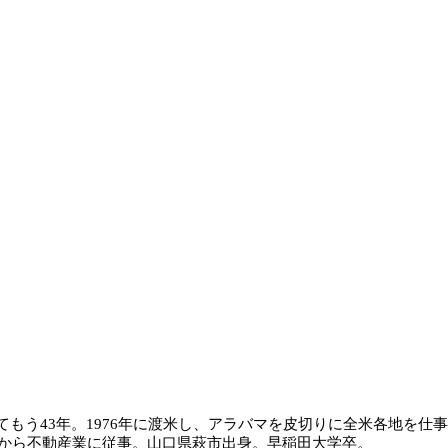
もう43年。1976年に渡米し、アラバマを皮切りに全米各地を仕
年から不動産業に従事。山口県萩市出身。早稲田大学卒。