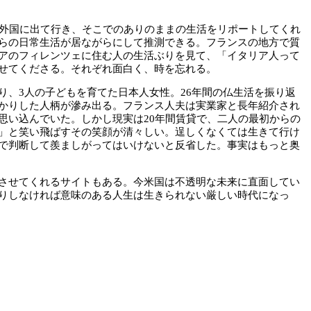
ん外国に出て行き、そこでのありのままの生活をリポートしてくれ
らの日常生活が居ながらにして推測できる。フランスの地方で質
アのフィレンツェに住む人の生活ぶりを見て、「イタリア人って
せてくださる。それぞれ面白く、時を忘れる。
、3人の子どもを育てた日本人女性。26年間の仏生活を振り返
かりした人柄が滲み出る。フランス人夫は実業家と長年紹介され
思い込んでいた。しかし現実は20年間賃貸で、二人の最初からの
」と笑い飛ばすその笑顔が清々しい。逞しくなくては生きて行け
で判断して羨ましがってはいけないと反省した。事実はもっと奥
させてくれるサイトもある。今米国は不透明な未来に直面してい
りしなければ意味のある人生は生きられない厳しい時代になっ