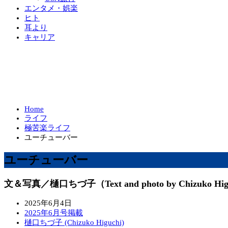
エンタメ・娯楽
ヒト
耳より
キャリア
Home
ライフ
極苦楽ライフ
ユーチューバー
ユーチューバー
文＆写真／樋口ちづ子（Text and photo by Chizuko Hig
2025年6月4日
2025年6月号掲載
樋口ちづ子 (Chizuko Higuchi)