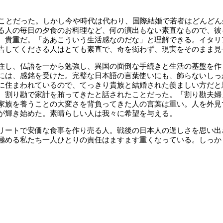
なことだった。しかし今や時代は代わり、国際結婚で若者はどんど
る人の毎日の夕食のお料理など、何の演出もない素直なもので、彼
、貴重だ。「ああこういう生活感なのだな」と理解できる。イタリ
告してくださる人はとても素直で、奇を衒わず、現実をそのまま見
住し、仏語を一から勉強し、異国の面倒な手続きと生活の基盤を作り
には、感銘を受けた。完璧な日本語の言葉使いにも、飾らないしっ
に住まわれているので、てっきり貴族と結婚された羨ましい方だと
、割り勘で家計を賄ってきたと話されたことだった。「割り勘夫婦
家族を養うことの大変さを背負ってきた人の言葉は重い。人を外見
が輝き始めた。素晴らしい人は我々に希望を与える。
リートで安価な食事を作り売る人。戦後の日本人の逞しさを思い出
極める私たち一人ひとりの責任はますます重くなっている。しっか