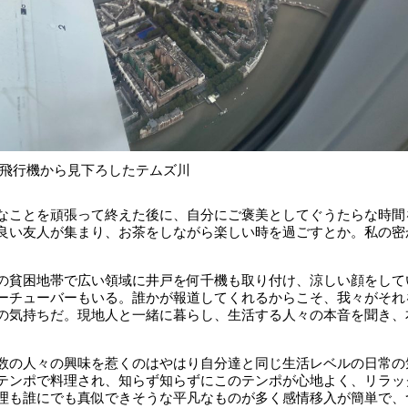
飛行機から見下ろしたテムズ川
なことを頑張って終えた後に、自分にご褒美としてぐうたらな時間
良い友人が集まり、お茶をしながら楽しい時を過ごすとか。私の密
の貧困地帯で広い領域に井戸を何千機も取り付け、涼しい顔をして
ーチューバーもいる。誰かが報道してくれるからこそ、我々がそれ
の気持ちだ。現地人と一緒に暮らし、生活する人々の本音を聞き、
数の人々の興味を惹くのはやはり自分達と同じ生活レベルの日常の
テンポで料理され、知らず知らずにこのテンポが心地よく、リラッ
理も誰にでも真似できそうな平凡なものが多く感情移入が簡単で、