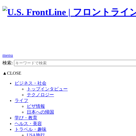
menu
検索:
▲CLOSE
ビジネス・社会
トップインタビュー
テクノロジー
ライフ
ビザ情報
日本への帰国
学び・教育
ヘルス・美容
トラベル・趣味
USA旅行