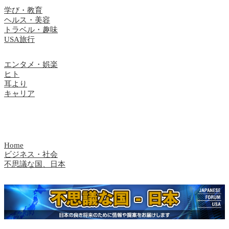
学び・教育
ヘルス・美容
トラベル・趣味
USA旅行
エンタメ・娯楽
ヒト
耳より
キャリア
Home
ビジネス・社会
不思議な国、日本