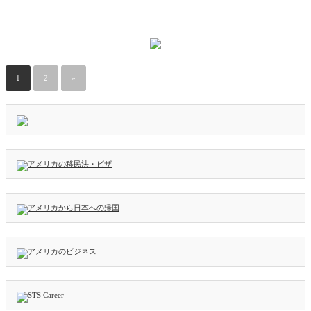
1
2
»