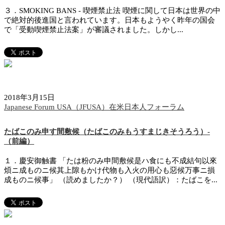
３．SMOKING BANS - 喫煙禁止法 喫煙に関して日本は世界の中
で絶対的後進国と言われています。日本もようやく昨年の国会
で「受動喫煙禁止法案」が審議されました。しかし...
2018年3月15日
Japanese Forum USA（JFUSA）在米日本人フォーラム
たばこのみ申す間敷候（たばこのみもうすまじきそうろう）-
（前編）
１．慶安御触書 「たは粉のみ申間敷候是ハ食にも不成結句以來
煩ニ成ものニ候其上隙もかけ代物も入火の用心も惡候万事ニ損
成ものニ候事」 （読めましたか？） （現代語訳）：たばこを...