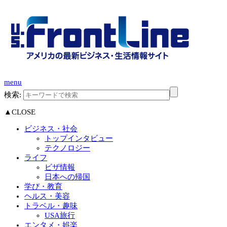
menu
検索:
▲CLOSE
ビジネス・社会
トップインタビュー
テクノロジー
ライフ
ビザ情報
日本への帰国
学び・教育
ヘルス・美容
トラベル・趣味
USA旅行
エンタメ・娯楽