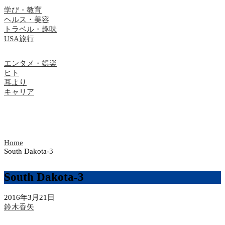
学び・教育
ヘルス・美容
トラベル・趣味
USA旅行
エンタメ・娯楽
ヒト
耳より
キャリア
Home
South Dakota-3
South Dakota-3
2016年3月21日
鈴木香矢