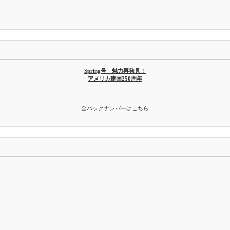
Spring号 魅力再発見！
アメリカ建国250周年
全バックナンバーはこちら