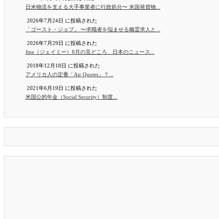
日米物流を支える大手事業者に行政処分〜 米国発貨物...
2026年7月24日 に投稿された
「ゴースト・ジョブ」 〜求職者を悩ませる幽霊求人と...
2026年7月29日 に投稿された
Jme（ジェイミー）8月の見どころ、日本のニュース...
2018年12月18日 に投稿された
アメリカ人の定番「Air Quotes」？...
2021年6月19日 に投稿された
米国公的年金（Social Security）制度...