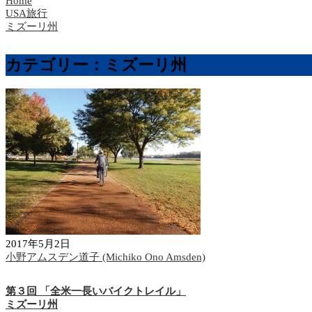
Home
USA旅行
ミズーリ州
カテゴリー：ミズーリ州
2017年5月2日
小野アムスデン道子 (Michiko Ono Amsden)
第３回 「全米一長いバイクトレイル」
ミズーリ州