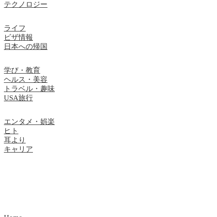
テクノロジー
ライフ
ビザ情報
日本への帰国
学び・教育
ヘルス・美容
トラベル・趣味
USA旅行
エンタメ・娯楽
ヒト
耳より
キャリア