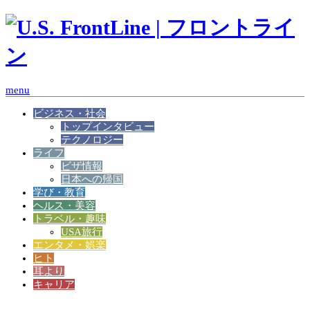
menu
ビジネス・社会
トップインタビュー
テクノロジー
ライフ
ビザ情報
日本への帰国
学び・教育
ヘルス・美容
トラベル・趣味
USA旅行
エンタメ・娯楽
ヒト
耳より
キャリア