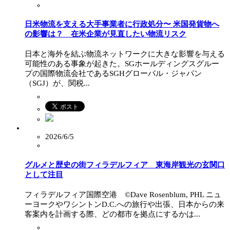
日米物流を支える大手事業者に行政処分〜 米国発貨物へ
の影響は？ 在米企業が見直したい物流リスク
日本と海外を結ぶ物流ネットワークに大きな影響を与える
可能性のある事象が起きた。SGホールディングスグルー
プの国際物流会社であるSGHグローバル・ジャパン
（SGJ）が、関税...
2026/6/5
グルメと歴史の街フィラデルフィア 東海岸観光の玄関口
として注目
フィラデルフィア国際空港 ©Dave Rosenblum, PHL ニュ
ーヨークやワシントンD.C.への旅行や出張、日本からの来
客案内を計画する際、どの都市を拠点にするかは...