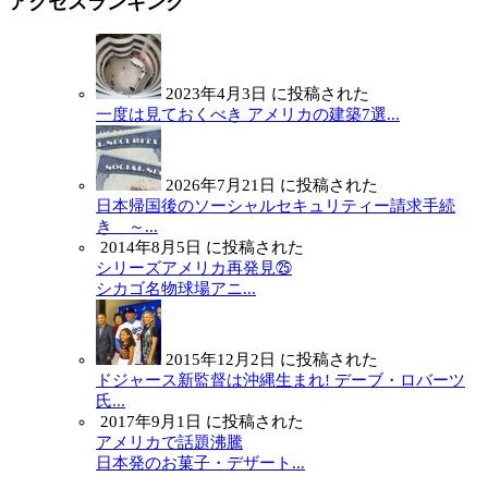
アクセスランキング
2023年4月3日 に投稿された
一度は見ておくべき アメリカの建築7選...
2026年7月21日 に投稿された
日本帰国後のソーシャルセキュリティー請求手続
き ～...
2014年8月5日 に投稿された
シリーズアメリカ再発見㉕
シカゴ名物球場アニ...
2015年12月2日 に投稿された
ドジャース新監督は沖縄生まれ! デーブ・ロバーツ
氏...
2017年9月1日 に投稿された
アメリカで話題沸騰
日本発のお菓子・デザート...