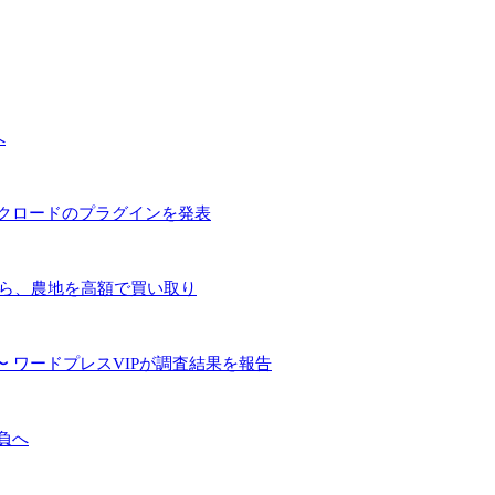
へ
とクロードのプラグインを発表
手ら、農地を高額で買い取り
 ワードプレスVIPが調査結果を報告
負へ