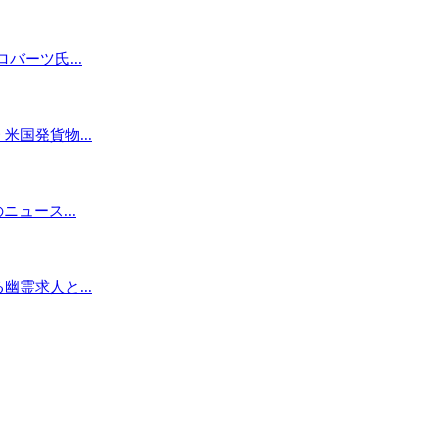
バーツ氏...
国発貨物...
ュース...
霊求人と...