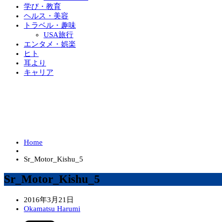
学び・教育
ヘルス・美容
トラベル・趣味
USA旅行
エンタメ・娯楽
ヒト
耳より
キャリア
Home
Sr_Motor_Kishu_5
Sr_Motor_Kishu_5
2016年3月21日
Okamatsu Harumi