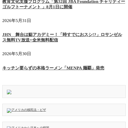
教育文化支援プログラム「第32回 JBA Foundation チャリティー
ゴルフトーナメント 」8月1日に開催
2026年5月31日
JHN 舞台は鮨アカデミー！「時すでにおスシ!?」ロサンゼル
ス無料TV放送+全米無料配信
2026年5月30日
キッチン要らずの本格ラーメン「MENPA 麺覇」発売