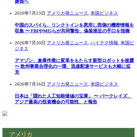
勝負へ
2026年7月23日
アメリカ発ニュース
,
米国ビジネス
中国のスパイら、リンクトインを悪用し西側の機密情報を
収集 〜 FBIやMI5らが共同警告、偽装接近の手口を指摘
2026年7月20日
アメリカ発ニュース
,
ハイテク情報
,
米国ビ
ジネス
アマゾン、倉庫作業に変革をもたらす新型ロボットを披露
〜 欧州事業合理化の一環、迅速配達サービスも大幅に拡
充
2026年7月16日
アメリカ発ニュース
,
米国ビジネス
日本は「隠れた人工知能価値の宝庫」 〜 バークレイズ、
アジア最高の投資機会の可能性、と報告