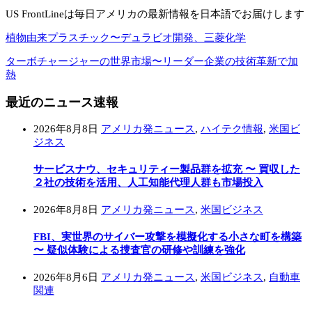
US FrontLineは毎日アメリカの最新情報を日本語でお届けします
植物由来プラスチック〜デュラビオ開発、三菱化学
ターボチャージャーの世界市場〜リーダー企業の技術革新で加
熱
最近のニュース速報
2026年8月8日
アメリカ発ニュース
,
ハイテク情報
,
米国ビ
ジネス
サービスナウ、セキュリティー製品群を拡充 〜 買収した
２社の技術を活用、人工知能代理人群も市場投入
2026年8月8日
アメリカ発ニュース
,
米国ビジネス
FBI、実世界のサイバー攻撃を模擬化する小さな町を構築
〜 疑似体験による捜査官の研修や訓練を強化
2026年8月6日
アメリカ発ニュース
,
米国ビジネス
,
自動車
関連