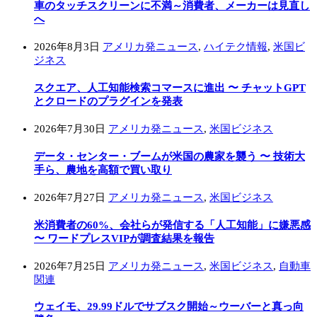
車のタッチスクリーンに不満～消費者、メーカーは見直し
へ
2026年8月3日
アメリカ発ニュース
,
ハイテク情報
,
米国ビ
ジネス
スクエア、人工知能検索コマースに進出 〜 チャットGPT
とクロードのプラグインを発表
2026年7月30日
アメリカ発ニュース
,
米国ビジネス
データ・センター・ブームが米国の農家を襲う 〜 技術大
手ら、農地を高額で買い取り
2026年7月27日
アメリカ発ニュース
,
米国ビジネス
米消費者の60%、会社らが発信する「人工知能」に嫌悪感
〜 ワードプレスVIPが調査結果を報告
2026年7月25日
アメリカ発ニュース
,
米国ビジネス
,
自動車
関連
ウェイモ、29.99ドルでサブスク開始～ウーバーと真っ向