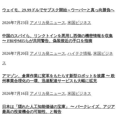
ウェイモ、29.99ドルでサブスク開始～ウーバーと真っ向勝負へ
2026年7月23日
アメリカ発ニュース
,
米国ビジネス
中国のスパイら、リンクトインを悪用し西側の機密情報を収集
〜 FBIやMI5らが共同警告、偽装接近の手口を指摘
2026年7月20日
アメリカ発ニュース
,
ハイテク情報
,
米国ビジネ
ス
アマゾン、倉庫作業に変革をもたらす新型ロボットを披露 〜 欧
州事業合理化の一環、迅速配達サービスも大幅に拡充
2026年7月16日
アメリカ発ニュース
,
米国ビジネス
日本は「隠れた人工知能価値の宝庫」 〜 バークレイズ、アジア
最高の投資機会の可能性、と報告