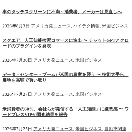
車のタッチスクリーンに不満～消費者、メーカーは見直しへ
2026年8月3日
アメリカ発ニュース
,
ハイテク情報
,
米国ビジネス
スクエア、人工知能検索コマースに進出 〜 チャットGPTとクロ
ードのプラグインを発表
2026年7月30日
アメリカ発ニュース
,
米国ビジネス
データ・センター・ブームが米国の農家を襲う 〜 技術大手ら、
農地を高額で買い取り
2026年7月27日
アメリカ発ニュース
,
米国ビジネス
米消費者の60%、会社らが発信する「人工知能」に嫌悪感 〜 ワ
ードプレスVIPが調査結果を報告
2026年7月25日
アメリカ発ニュース
,
米国ビジネス
,
自動車関連