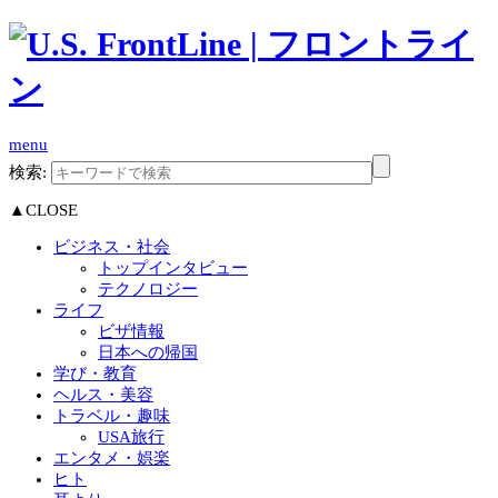
menu
検索:
▲CLOSE
ビジネス・社会
トップインタビュー
テクノロジー
ライフ
ビザ情報
日本への帰国
学び・教育
ヘルス・美容
トラベル・趣味
USA旅行
エンタメ・娯楽
ヒト