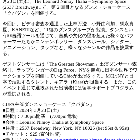
月23日(土)に、The Leonard Nimoy Thalia – Symphony Space
(2537 Broadway)にて、第２回目となるダンス・ショーケース
「クバダン」を開催する。
今回は、ビデオ審査を通過した上林万澄、小野由利加、網永真
夏、KANERIなど、11組のダンスグループが出演。ダンスとい
う非言語ツールを通じて、言葉や文化の壁を超えた様々なパフ
ォーマーたちがコンテンポラリー、ダンスホール、シアター、
アニメーション、タップなど、様々なジャンルの作品を披露す
る。
ゲストダンサーには「The Greatest Showman」出演ダンサー小森
悠冊、ラップシンガーのDag Force、NYを拠点に日本や世界でワ
ークショップを開催しているChioが出演をする。MCはNYと日
本で活動するタレント、キアラ（Kiara)が担当する。また、この
イベント通じて選抜された出演者には留学サポートプログラム
が提供される。
CUPA主催ダンスショーケース「クパダン」
■日程：2024年3月23日(土)
■時間]：7:30pm開演 (7:00pm開場)
■会場：Leonard Nimoy Thalia at Symphony Space
■住所：2537 Broadway, New York, NY 10025 (bet 95st & 95st)
■チケット： $25 (寄付推奨)
■購入リンク：
https://www.eventbrite.com/e/cupa-dance-showcase-