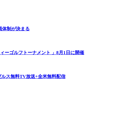
員体制が決まる
ャリティーゴルフトーナメント 」8月1日に開催
ゼルス無料TV放送+全米無料配信