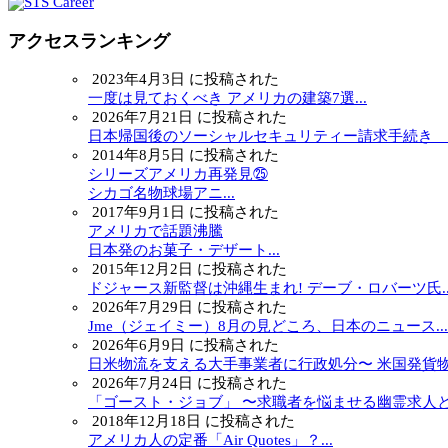
アクセスランキング
2023年4月3日 に投稿された
一度は見ておくべき アメリカの建築7選...
2026年7月21日 に投稿された
日本帰国後のソーシャルセキュリティー請求手続き ～.
2014年8月5日 に投稿された
シリーズアメリカ再発見㉕
シカゴ名物球場アニ...
2017年9月1日 に投稿された
アメリカで話題沸騰
日本発のお菓子・デザート...
2015年12月2日 に投稿された
ドジャース新監督は沖縄生まれ! デーブ・ロバーツ氏..
2026年7月29日 に投稿された
Jme（ジェイミー）8月の見どころ、日本のニュース...
2026年6月9日 に投稿された
日米物流を支える大手事業者に行政処分〜 米国発貨物.
2026年7月24日 に投稿された
「ゴースト・ジョブ」 〜求職者を悩ませる幽霊求人と.
2018年12月18日 に投稿された
アメリカ人の定番「Air Quotes」？...