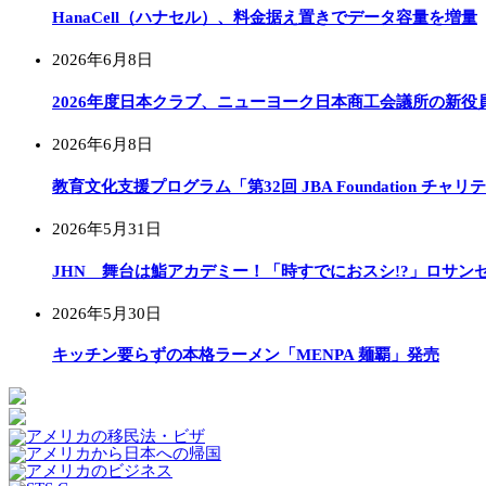
HanaCell（ハナセル）、料金据え置きでデータ容量を増量
2026年6月8日
2026年度日本クラブ、ニューヨーク日本商工会議所の新役
2026年6月8日
教育文化支援プログラム「第32回 JBA Foundation チ
2026年5月31日
JHN 舞台は鮨アカデミー！「時すでにおスシ!?」ロサン
2026年5月30日
キッチン要らずの本格ラーメン「MENPA 麺覇」発売