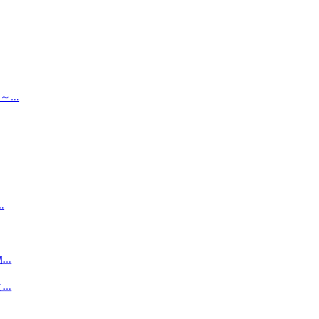
..
.
..
..