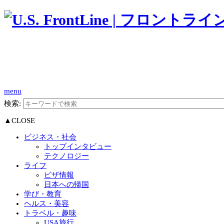
menu
検索:
▲CLOSE
ビジネス・社会
トップインタビュー
テクノロジー
ライフ
ビザ情報
日本への帰国
学び・教育
ヘルス・美容
トラベル・趣味
USA旅行