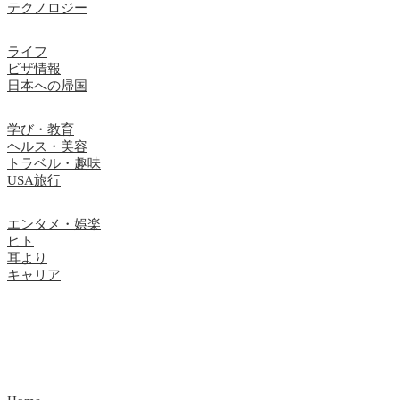
テクノロジー
ライフ
ビザ情報
日本への帰国
学び・教育
ヘルス・美容
トラベル・趣味
USA旅行
エンタメ・娯楽
ヒト
耳より
キャリア