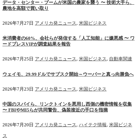
データ・センター・ブームが米国の農家を襲う 〜 技術大手ら、
農地を高額で買い取り
2026年7月27日
アメリカ発ニュース
,
米国ビジネス
米消費者の60%、会社らが発信する「人工知能」に嫌悪感 〜 ワ
ードプレスVIPが調査結果を報告
2026年7月25日
アメリカ発ニュース
,
米国ビジネス
,
自動車関連
ウェイモ、29.99ドルでサブスク開始～ウーバーと真っ向勝負へ
2026年7月23日
アメリカ発ニュース
,
米国ビジネス
中国のスパイら、リンクトインを悪用し西側の機密情報を収集
〜 FBIやMI5らが共同警告、偽装接近の手口を指摘
2026年7月20日
アメリカ発ニュース
,
ハイテク情報
,
米国ビジネ
ス