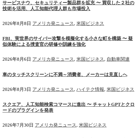
サービスナウ、セキュリティー製品群を拡充 〜 買収した２社の
技術を活用、人工知能代理人群も市場投入
2026年8月8日
アメリカ発ニュース
,
米国ビジネス
FBI、実世界のサイバー攻撃を模擬化する小さな町を構築 〜 疑
似体験による捜査官の研修や訓練を強化
2026年8月6日
アメリカ発ニュース
,
米国ビジネス
,
自動車関連
車のタッチスクリーンに不満～消費者、メーカーは見直しへ
2026年8月3日
アメリカ発ニュース
,
ハイテク情報
,
米国ビジネス
スクエア、人工知能検索コマースに進出 〜 チャットGPTとクロ
ードのプラグインを発表
2026年7月30日
アメリカ発ニュース
,
米国ビジネス