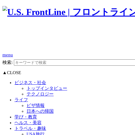
menu
検索:
▲CLOSE
ビジネス・社会
トップインタビュー
テクノロジー
ライフ
ビザ情報
日本への帰国
学び・教育
ヘルス・美容
トラベル・趣味
USA旅行