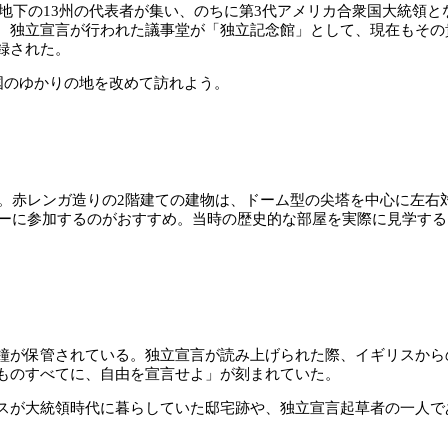
植民地下の13州の代表者が集い、のちに第3代アメリカ合衆国大統領
、独立宣言が行われた議事堂が「独立記念館」として、現在もその貴
録された。
国のゆかりの地を改めて訪れよう。
た。赤レンガ造りの2階建ての建物は、ドーム型の尖塔を中心に左右
ツアーに参加するのがおすすめ。当時の歴史的な部屋を実際に見学す
鐘が保管されている。独立宣言が読み上げられた際、イギリスから
ものすべてに、自由を宣言せよ」が刻まれていた。
スが大統領時代に暮らしていた邸宅跡や、独立宣言起草者の一人で