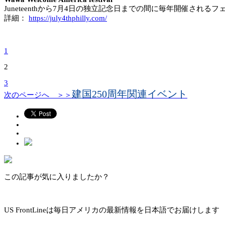
Juneteenthから7月4日の独立記念日までの間に毎年開催さ
詳細：
https://july4thphilly.com/
1
2
3
建国250周年関連イベント
次のページへ ＞＞
この記事が気に入りましたか？
US FrontLineは毎日アメリカの最新情報を日本語でお届けします