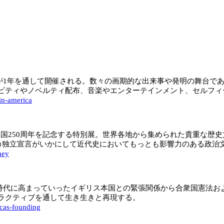
が1年を通して開催される。数々の画期的な出来事や発明の舞台であるフ
ビティやノベルティ配布、音楽やエンターテインメント、セルフ
-in-america
催されている、アメリカ建国250周年を記念する特別展。世界各地から集めら
リカ独立宣言がいかにして近代史においてもっとも影響力のある政治
ney
い常設ギャラリー。植民地時代に高まっていったイギリス本国との緊張関係から
ラクティブを通して生き生きと再現する。
icas-founding