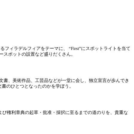
ィラデルフィアをテーマに、 “First”にスポットライトを当て
ィースポットの設置など盛りだくさん。
れた貴重な歴史文書、美術作品、工芸品などが一堂に会し、独立宣言が歩んでき
文書のひとつとなったのかを学ぼう。
合衆国憲法および権利章典の起草・批准・採択に至るまでの道のりを、貴重な