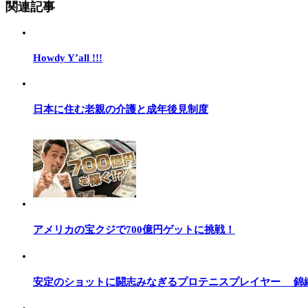
関連記事
Howdy Y’all !!!
日本に住む老親の介護と成年後見制度
アメリカの宝クジで700億円ゲットに挑戦！
安定のショットに闘志みなぎるプロテニスプレイヤー 錦織