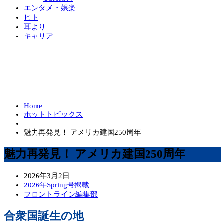
エンタメ・娯楽
ヒト
耳より
キャリア
Home
ホットトピックス
魅力再発見！ アメリカ建国250周年
魅力再発見！ アメリカ建国250周年
2026年3月2日
2026年Spring号掲載
フロントライン編集部
合衆国誕生の地