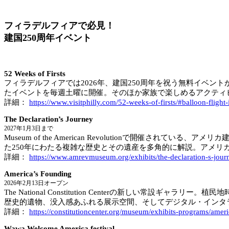
フィラデルフィアで必見！
建国250周年イベント
52 Weeks of Firsts
フィラデルフィアでは2026年、建国250周年を祝う無料イベント
たイベントを毎週土曜に開催。そのほか家族で楽しめるアクティ
詳細：
https://www.visitphilly.com/52-weeks-of-firsts/#balloon-flight
The Declaration’s Journey
2027年1月3日まで
Museum of the American Revolutionで開
た250年にわたる複雑な歴史とその遺産を多角的に解説。アメ
詳細：
https://www.amrevmuseum.org/exhibits/the-declaration-s-jour
America’s Founding
2026年2月13日オープン
The National Constitution Centerの新し
歴史的遺物、没入感あふれる展示空間、そしてデジタル・インタ
詳細：
https://constitutioncenter.org/museum/exhibits-programs/amer
Wawa Welcome America festival