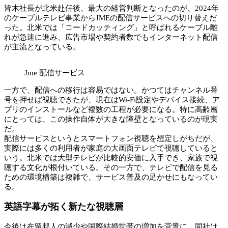
皆木社長が北米赴任後、最大の経営判断となったのが、2024年
のケーブルテレビ事業からJMEの配信サービスへの切り替えだ
った。北米では「コードカッティング」と呼ばれるケーブル離
れが急速に進み、広告市場や契約者数でもインターネット配信
が主流となっている。
Jme 配信サービス
一方で、配信への移行は容易ではない。かつてはチャンネル番
号を押せば視聴できたが、現在はWi-Fi設定やデバイス接続、ア
プリのインストールなど複数の工程が必要になる。特に高齢層
にとっては、この操作自体が大きな障壁となっているのが現実
だ。
配信サービスというとスマートフォン視聴を想定しがちだが、
実際には多くの利用者が家庭の大画面テレビで視聴していると
いう。北米では大型テレビが比較的安価に入手でき、家族で視
聴する文化が根付いている。その一方で、テレビで配信を見る
ための環境構築は複雑で、サービス普及の足かせにもなってい
る。
英語字幕が拓く新たな視聴層
今後は在留邦人の減少や国際結婚世帯の増加を背景に、同社は