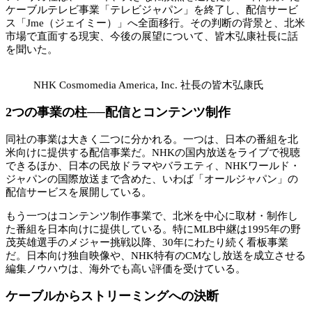
ケーブルテレビ事業「テレビジャパン」を終了し、配信サービ
ス「Jme（ジェイミー）」へ全面移行。その判断の背景と、北米
市場で直面する現実、今後の展望について、皆木弘康社長に話
を聞いた。
NHK Cosmomedia America, Inc. 社長の皆木弘康氏
2つの事業の柱──配信とコンテンツ制作
同社の事業は大きく二つに分かれる。一つは、日本の番組を北
米向けに提供する配信事業だ。NHKの国内放送をライブで視聴
できるほか、日本の民放ドラマやバラエティ、NHKワールド・
ジャパンの国際放送まで含めた、いわば「オールジャパン」の
配信サービスを展開している。
もう一つはコンテンツ制作事業で、北米を中心に取材・制作し
た番組を日本向けに提供している。特にMLB中継は1995年の野
茂英雄選手のメジャー挑戦以降、30年にわたり続く看板事業
だ。日本向け独自映像や、NHK特有のCMなし放送を成立させる
編集ノウハウは、海外でも高い評価を受けている。
ケーブルからストリーミングへの決断