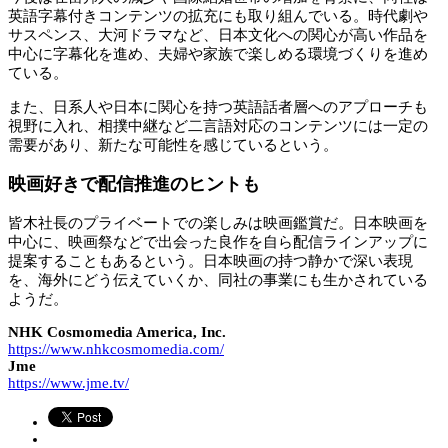
英語字幕付きコンテンツの拡充にも取り組んでいる。時代劇や
サスペンス、大河ドラマなど、日本文化への関心が高い作品を
中心に字幕化を進め、夫婦や家族で楽しめる環境づくりを進め
ている。
また、日系人や日本に関心を持つ英語話者層へのアプローチも
視野に入れ、相撲中継など二言語対応のコンテンツには一定の
需要があり、新たな可能性を感じているという。
映画好きで配信推進のヒントも
皆木社長のプライベートでの楽しみは映画鑑賞だ。日本映画を
中心に、映画祭などで出会った良作を自ら配信ラインアップに
提案することもあるという。日本映画の持つ静かで深い表現
を、海外にどう伝えていくか、同社の事業にも生かされている
ようだ。
NHK Cosmomedia America, Inc.
https://www.nhkcosmomedia.com/
Jme
https://www.jme.tv/