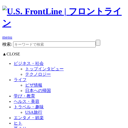
menu
検索:
▲CLOSE
ビジネス・社会
トップインタビュー
テクノロジー
ライフ
ビザ情報
日本への帰国
学び・教育
ヘルス・美容
トラベル・趣味
USA旅行
エンタメ・娯楽
ヒト