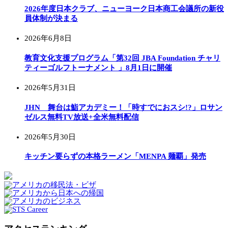
2026年度日本クラブ、ニューヨーク日本商工会議所の新役
員体制が決まる
2026年6月8日
教育文化支援プログラム「第32回 JBA Foundation チャリ
ティーゴルフトーナメント 」8月1日に開催
2026年5月31日
JHN 舞台は鮨アカデミー！「時すでにおスシ!?」ロサン
ゼルス無料TV放送+全米無料配信
2026年5月30日
キッチン要らずの本格ラーメン「MENPA 麺覇」発売