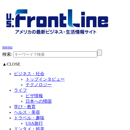
menu
検索:
▲CLOSE
ビジネス・社会
トップインタビュー
テクノロジー
ライフ
ビザ情報
日本への帰国
学び・教育
ヘルス・美容
トラベル・趣味
USA旅行
エンタメ・娯楽