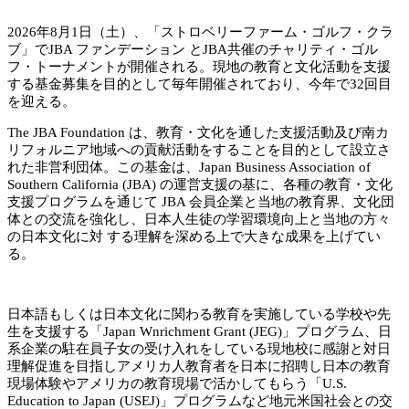
2026年8月1日（土）、「ストロベリーファーム・ゴルフ・クラ
ブ」でJBA ファンデーション とJBA共催のチャリティ・ゴル
フ・トーナメントが開催される。現地の教育と文化活動を支援
する基金募集を目的として毎年開催されており、今年で32回目
を迎える。
The JBA Foundation は、教育・文化を通した支援活動及び南カ
リフォルニア地域への貢献活動をすることを目的として設立さ
れた非営利団体。この基金は、Japan Business Association of
Southern California (JBA) の運営支援の基に、各種の教育・文化
支援プログラムを通じて JBA 会員企業と当地の教育界、文化団
体との交流を強化し、日本人生徒の学習環境向上と当地の方々
の日本文化に対 する理解を深める上で大きな成果を上げてい
る。
日本語もしくは日本文化に関わる教育を実施している学校や先
生を支援する「Japan Wnrichment Grant (JEG)」プログラム、日
系企業の駐在員子女の受け入れをしている現地校に感謝と対日
理解促進を目指しアメリカ人教育者を日本に招聘し日本の教育
現場体験やアメリカの教育現場で活かしてもらう「U.S.
Education to Japan (USEJ)」プログラムなど地元米国社会との交