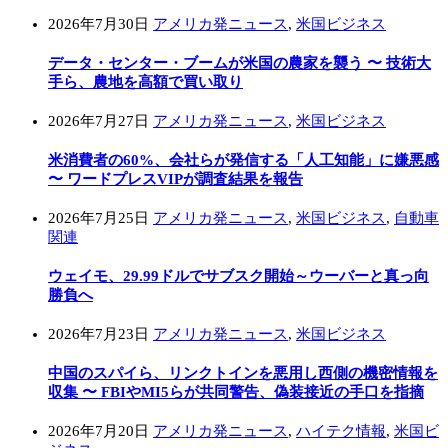
2026年7月30日
アメリカ発ニュース
,
米国ビジネス
データ・センター・ブームが米国の農家を襲う 〜 技術大
手ら、農地を高額で買い取り
2026年7月27日
アメリカ発ニュース
,
米国ビジネス
米消費者の60%、会社らが発信する「人工知能」に嫌悪感
〜 ワードプレスVIPが調査結果を報告
2026年7月25日
アメリカ発ニュース
,
米国ビジネス
,
自動車
関連
ウェイモ、29.99ドルでサブスク開始～ウーバーと真っ向
勝負へ
2026年7月23日
アメリカ発ニュース
,
米国ビジネス
中国のスパイら、リンクトインを悪用し西側の機密情報を
収集 〜 FBIやMI5らが共同警告、偽装接近の手口を指摘
2026年7月20日
アメリカ発ニュース
,
ハイテク情報
,
米国ビ