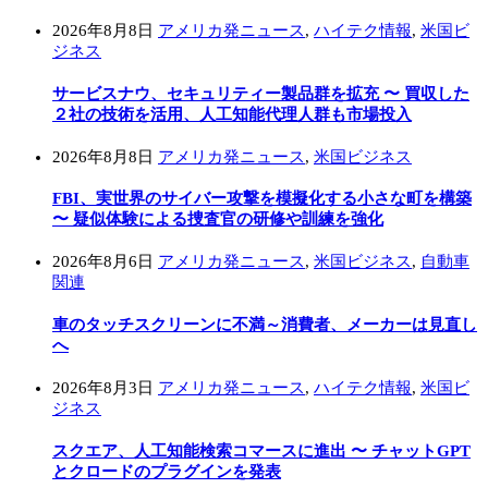
2026年8月8日
アメリカ発ニュース
,
ハイテク情報
,
米国ビ
ジネス
サービスナウ、セキュリティー製品群を拡充 〜 買収した
２社の技術を活用、人工知能代理人群も市場投入
2026年8月8日
アメリカ発ニュース
,
米国ビジネス
FBI、実世界のサイバー攻撃を模擬化する小さな町を構築
〜 疑似体験による捜査官の研修や訓練を強化
2026年8月6日
アメリカ発ニュース
,
米国ビジネス
,
自動車
関連
車のタッチスクリーンに不満～消費者、メーカーは見直し
へ
2026年8月3日
アメリカ発ニュース
,
ハイテク情報
,
米国ビ
ジネス
スクエア、人工知能検索コマースに進出 〜 チャットGPT
とクロードのプラグインを発表