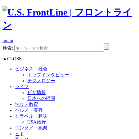
menu
検索:
▲CLOSE
ビジネス・社会
トップインタビュー
テクノロジー
ライフ
ビザ情報
日本への帰国
学び・教育
ヘルス・美容
トラベル・趣味
USA旅行
エンタメ・娯楽
ヒト