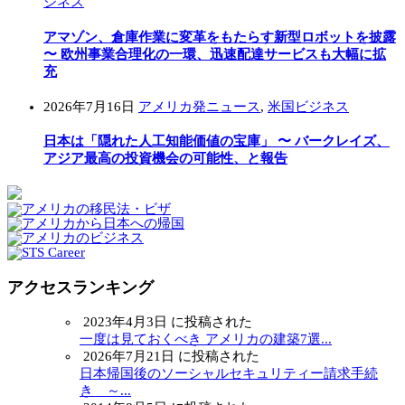
ジネス
アマゾン、倉庫作業に変革をもたらす新型ロボットを披露
〜 欧州事業合理化の一環、迅速配達サービスも大幅に拡
充
2026年7月16日
アメリカ発ニュース
,
米国ビジネス
日本は「隠れた人工知能価値の宝庫」 〜 バークレイズ、
アジア最高の投資機会の可能性、と報告
アクセスランキング
2023年4月3日 に投稿された
一度は見ておくべき アメリカの建築7選...
2026年7月21日 に投稿された
日本帰国後のソーシャルセキュリティー請求手続
き ～...