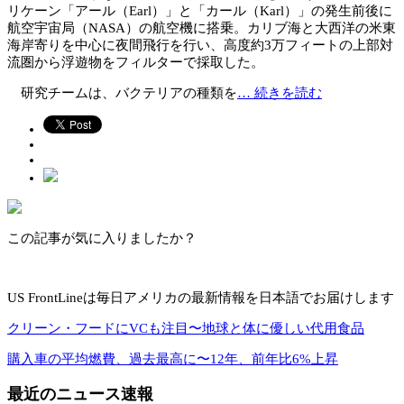
リケーン「アール（Earl）」と「カール（Karl）」の発生前後に
航空宇宙局（NASA）の航空機に搭乗。カリブ海と大西洋の米東
海岸寄りを中心に夜間飛行を行い、高度約3万フィートの上部対
流圏から浮遊物をフィルターで採取した。
研究チームは、バクテリアの種類を
… 続きを読む
この記事が気に入りましたか？
US FrontLineは毎日アメリカの最新情報を日本語でお届けします
クリーン・フードにVCも注目〜地球と体に優しい代用食品
購入車の平均燃費、過去最高に〜12年、前年比6%上昇
最近のニュース速報