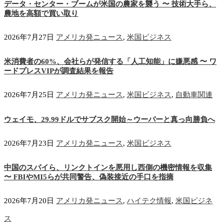
データ・センター・ブームが米国の農家を襲う 〜 技術大手ら、
農地を高額で買い取り
2026年7月27日
アメリカ発ニュース
,
米国ビジネス
米消費者の60%、会社らが発信する「人工知能」に嫌悪感 〜 ワ
ードプレスVIPが調査結果を報告
2026年7月25日
アメリカ発ニュース
,
米国ビジネス
,
自動車関連
ウェイモ、29.99ドルでサブスク開始～ウーバーと真っ向勝負へ
2026年7月23日
アメリカ発ニュース
,
米国ビジネス
中国のスパイら、リンクトインを悪用し西側の機密情報を収集
〜 FBIやMI5らが共同警告、偽装接近の手口を指摘
2026年7月20日
アメリカ発ニュース
,
ハイテク情報
,
米国ビジネ
ス