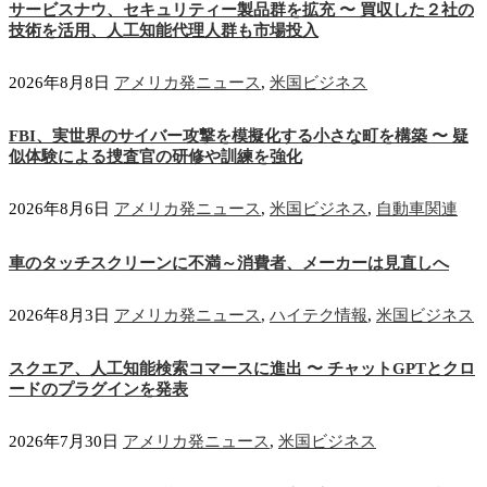
サービスナウ、セキュリティー製品群を拡充 〜 買収した２社の
技術を活用、人工知能代理人群も市場投入
2026年8月8日
アメリカ発ニュース
,
米国ビジネス
FBI、実世界のサイバー攻撃を模擬化する小さな町を構築 〜 疑
似体験による捜査官の研修や訓練を強化
2026年8月6日
アメリカ発ニュース
,
米国ビジネス
,
自動車関連
車のタッチスクリーンに不満～消費者、メーカーは見直しへ
2026年8月3日
アメリカ発ニュース
,
ハイテク情報
,
米国ビジネス
スクエア、人工知能検索コマースに進出 〜 チャットGPTとクロ
ードのプラグインを発表
2026年7月30日
アメリカ発ニュース
,
米国ビジネス