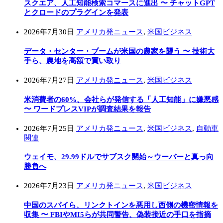
スクエア、人工知能検索コマースに進出 〜 チャットGPT
とクロードのプラグインを発表
2026年7月30日
アメリカ発ニュース
,
米国ビジネス
データ・センター・ブームが米国の農家を襲う 〜 技術大
手ら、農地を高額で買い取り
2026年7月27日
アメリカ発ニュース
,
米国ビジネス
米消費者の60%、会社らが発信する「人工知能」に嫌悪感
〜 ワードプレスVIPが調査結果を報告
2026年7月25日
アメリカ発ニュース
,
米国ビジネス
,
自動車
関連
ウェイモ、29.99ドルでサブスク開始～ウーバーと真っ向
勝負へ
2026年7月23日
アメリカ発ニュース
,
米国ビジネス
中国のスパイら、リンクトインを悪用し西側の機密情報を
収集 〜 FBIやMI5らが共同警告、偽装接近の手口を指摘