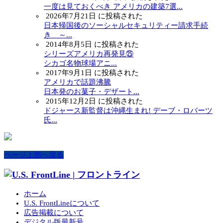
一度は見ておくべき アメリカの建築7選...
2026年7月21日 に投稿された
日本帰国後のソーシャルセキュリティー請求手続
き ～...
2014年8月5日 に投稿された
シリーズアメリカ再発見㉕
シカゴ名物球場アニ...
2017年9月1日 に投稿された
アメリカで話題沸騰
日本発のお菓子・デザート...
2015年12月2日 に投稿された
ドジャース新監督は沖縄生まれ! デーブ・ロバーツ
氏...
ページ上部へ戻る
ホーム
U.S. FrontLineについて
広告掲載について
デジタル版最新号