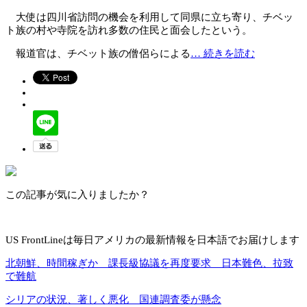
大使は四川省訪問の機会を利用して同県に立ち寄り、チベッ
ト族の村や寺院を訪れ多数の住民と面会したという。
報道官は、チベット族の僧侶らによる
… 続きを読む
この記事が気に入りましたか？
US FrontLineは毎日アメリカの最新情報を日本語でお届けします
北朝鮮、時間稼ぎか 課長級協議を再度要求 日本難色、拉致
で難航
シリアの状況、著しく悪化 国連調査委が懸念