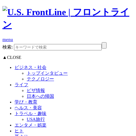
menu
検索:
▲CLOSE
ビジネス・社会
トップインタビュー
テクノロジー
ライフ
ビザ情報
日本への帰国
学び・教育
ヘルス・美容
トラベル・趣味
USA旅行
エンタメ・娯楽
ヒト