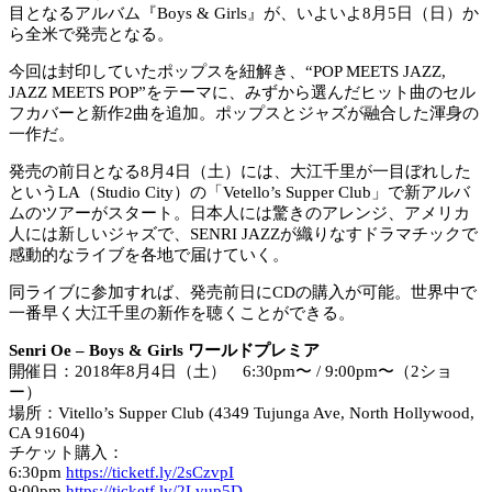
目となるアルバム『Boys & Girls』が、いよいよ8月5日（日）か
ら全米で発売となる。
今回は封印していたポップスを紐解き、“POP MEETS JAZZ,
JAZZ MEETS POP”をテーマに、みずから選んだヒット曲のセル
フカバーと新作2曲を追加。ポップスとジャズが融合した渾身の
一作だ。
発売の前日となる8月4日（土）には、大江千里が一目ぼれした
というLA（Studio City）の「Vetello’s Supper Club」で新アルバ
ムのツアーがスタート。日本人には驚きのアレンジ、アメリカ
人には新しいジャズで、SENRI JAZZが織りなすドラマチックで
感動的なライブを各地で届けていく。
同ライブに参加すれば、発売前日にCDの購入が可能。世界中で
一番早く大江千里の新作を聴くことができる。
Senri Oe – Boys & Girls ワールドプレミア
開催日：2018年8月4日（土） 6:30pm〜 / 9:00pm〜（2ショ
ー）
場所：Vitello’s Supper Club (4349 Tujunga Ave, North Hollywood,
CA 91604)
チケット購入：
6:30pm
https://ticketf.ly/2sCzvpI
9:00pm
https://ticketf.ly/2Lvup5D