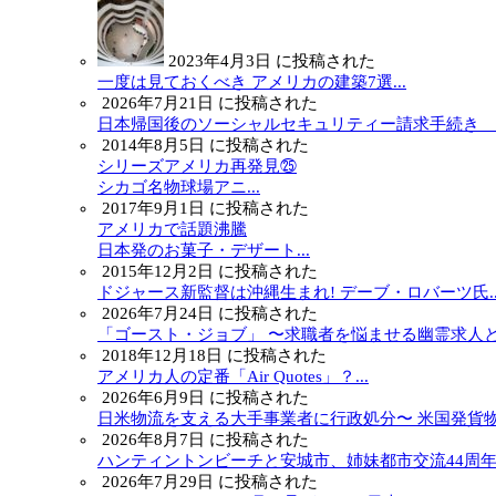
2023年4月3日 に投稿された
一度は見ておくべき アメリカの建築7選...
2026年7月21日 に投稿された
日本帰国後のソーシャルセキュリティー請求手続き ～.
2014年8月5日 に投稿された
シリーズアメリカ再発見㉕
シカゴ名物球場アニ...
2017年9月1日 に投稿された
アメリカで話題沸騰
日本発のお菓子・デザート...
2015年12月2日 に投稿された
ドジャース新監督は沖縄生まれ! デーブ・ロバーツ氏..
2026年7月24日 に投稿された
「ゴースト・ジョブ」 〜求職者を悩ませる幽霊求人と.
2018年12月18日 に投稿された
アメリカ人の定番「Air Quotes」？...
2026年6月9日 に投稿された
日米物流を支える大手事業者に行政処分〜 米国発貨物.
2026年8月7日 に投稿された
ハンティントンビーチと安城市、姉妹都市交流44周年..
2026年7月29日 に投稿された