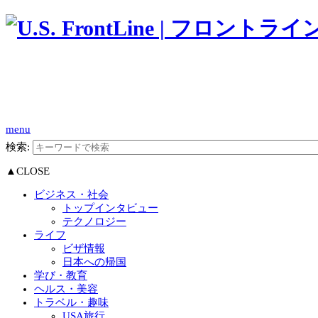
menu
検索:
▲CLOSE
ビジネス・社会
トップインタビュー
テクノロジー
ライフ
ビザ情報
日本への帰国
学び・教育
ヘルス・美容
トラベル・趣味
USA旅行