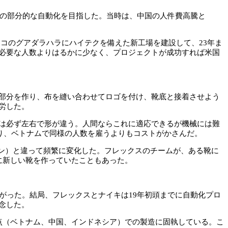
界の部分的な自動化を目指した。当時は、中国の人件費高騰と
キシコのグアダラハラにハイテクを備えた新工場を建設して、23年ま
必要な人数よりはるかに少なく、プロジェクトが成功すれば米国
部分を作り、布を縫い合わせてロゴを付け、靴底と接着させよう
労した。
は必ず左右で形が違う。人間ならこれに適応できるが機械には難
がり、ベトナムで同様の人数を雇うよりもコストがかさんだ。
ーン）と違って頻繁に変化した。フレックスのチームが、ある靴に
に新しい靴を作っていたこともあった。
がった。結局、フレックスとナイキは19年初頭までに自動化プロ
念した。
点（ベトナム、中国、インドネシア）での製造に固執している。こ