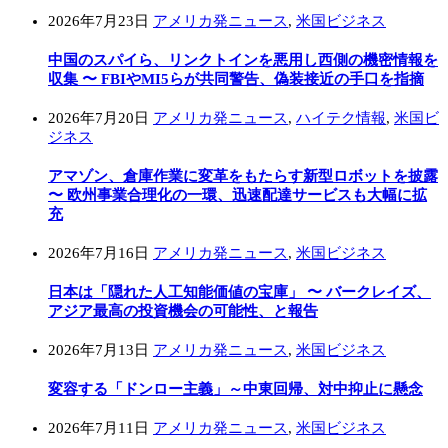
2026年7月23日
アメリカ発ニュース
,
米国ビジネス
中国のスパイら、リンクトインを悪用し西側の機密情報を
収集 〜 FBIやMI5らが共同警告、偽装接近の手口を指摘
2026年7月20日
アメリカ発ニュース
,
ハイテク情報
,
米国ビ
ジネス
アマゾン、倉庫作業に変革をもたらす新型ロボットを披露
〜 欧州事業合理化の一環、迅速配達サービスも大幅に拡
充
2026年7月16日
アメリカ発ニュース
,
米国ビジネス
日本は「隠れた人工知能価値の宝庫」 〜 バークレイズ、
アジア最高の投資機会の可能性、と報告
2026年7月13日
アメリカ発ニュース
,
米国ビジネス
変容する「ドンロー主義」～中東回帰、対中抑止に懸念
2026年7月11日
アメリカ発ニュース
,
米国ビジネス