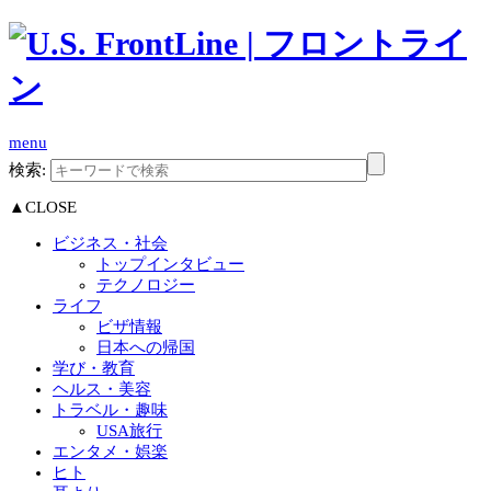
menu
検索:
▲CLOSE
ビジネス・社会
トップインタビュー
テクノロジー
ライフ
ビザ情報
日本への帰国
学び・教育
ヘルス・美容
トラベル・趣味
USA旅行
エンタメ・娯楽
ヒト