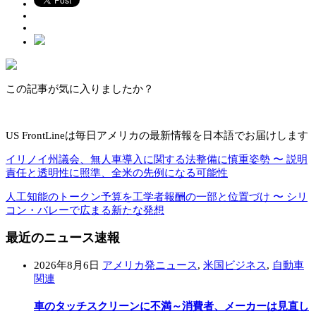
この記事が気に入りましたか？
US FrontLineは毎日アメリカの最新情報を日本語でお届けします
イリノイ州議会、無人車導入に関する法整備に慎重姿勢 〜 説明
責任と透明性に照準、全米の先例になる可能性
人工知能のトークン予算を工学者報酬の一部と位置づけ 〜 シリ
コン・バレーで広まる新たな発想
最近のニュース速報
2026年8月6日
アメリカ発ニュース
,
米国ビジネス
,
自動車
関連
車のタッチスクリーンに不満～消費者、メーカーは見直し