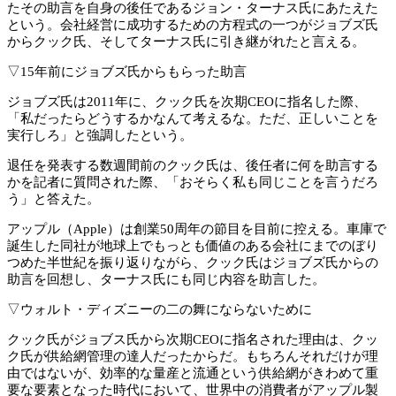
たその助言を自身の後任であるジョン・ターナス氏にあたえた
という。会社経営に成功するための方程式の一つがジョブズ氏
からクック氏、そしてターナス氏に引き継がれたと言える。
▽15年前にジョブズ氏からもらった助言
ジョブズ氏は2011年に、クック氏を次期CEOに指名した際、
「私だったらどうするかなんて考えるな。ただ、正しいことを
実行しろ」と強調したという。
退任を発表する数週間前のクック氏は、後任者に何を助言する
かを記者に質問された際、「おそらく私も同じことを言うだろ
う」と答えた。
アップル（Apple）は創業50周年の節目を目前に控える。車庫で
誕生した同社が地球上でもっとも価値のある会社にまでのぼり
つめた半世紀を振り返りながら、クック氏はジョブズ氏からの
助言を回想し、ターナス氏にも同じ内容を助言した。
▽ウォルト・ディズニーの二の舞にならないために
クック氏がジョブス氏から次期CEOに指名された理由は、クッ
ク氏が供給網管理の達人だったからだ。もちろんそれだけが理
由ではないが、効率的な量産と流通という供給網がきわめて重
要な要素となった時代において、世界中の消費者がアップル製