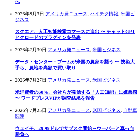
へ
2026年8月3日
アメリカ発ニュース
,
ハイテク情報
,
米国ビ
ジネス
スクエア、人工知能検索コマースに進出 〜 チャットGPT
とクロードのプラグインを発表
2026年7月30日
アメリカ発ニュース
,
米国ビジネス
データ・センター・ブームが米国の農家を襲う 〜 技術大
手ら、農地を高額で買い取り
2026年7月27日
アメリカ発ニュース
,
米国ビジネス
米消費者の60%、会社らが発信する「人工知能」に嫌悪感
〜 ワードプレスVIPが調査結果を報告
2026年7月25日
アメリカ発ニュース
,
米国ビジネス
,
自動車
関連
ウェイモ、29.99ドルでサブスク開始～ウーバーと真っ向
勝負へ