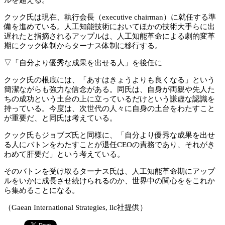
クック氏は現在、執行会長（executive chairman）に就任する準
備を進めている。人工知能技術においてほかの技術大手らに出
遅れたと指摘されるアップルは、人工知能革命による劇的変革
期にクック体制からターナス体制に移行する。
▽「自分より優秀な成果を出せる人」を後任に
クック氏の根底には、「あすはきょうよりも良くなる」という
簡潔ながらも強力な信念がある。同氏は、自身が両親や先人た
ちの成功という土台の上に立っているだけという謙虚な認識を
持っている。今度は、次世代の人々に自身の土台をわたすこと
が重要だ、と同氏は考えている。
クック氏もジョブズ氏と同様に、「自分より優秀な成果を出せ
る人にバトンをわたすことが退任CEOの責務であり、それがき
わめて肝要だ」という考えている。
そのバトンを受け取るターナス氏は、人工知能革命期にアップ
ルをいかに成長させ続けられるのか、世界中の関心ををこれか
ら集めることになる。
（Gaean International Strategies, llc社提供）