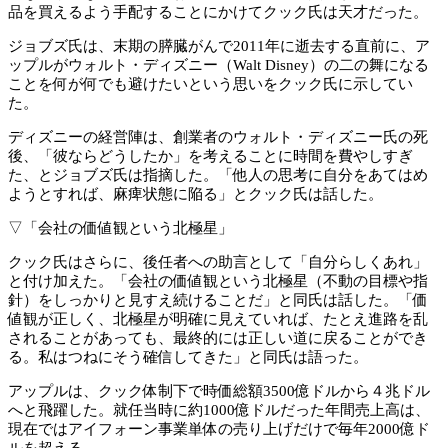
品を買えるよう手配することにかけてクック氏は天才だった。
ジョブズ氏は、末期の膵臓がんで2011年に逝去する直前に、ア
ップルがウォルト・ディズニー（Walt Disney）の二の舞になる
ことを何が何でも避けたいという思いをクック氏に示してい
た。
ディズニーの経営陣は、創業者のウォルト・ディズニー氏の死
後、「彼ならどうしたか」を考えることに時間を費やしすぎ
た、とジョブズ氏は指摘した。「他人の思考に自分をあてはめ
ようとすれば、麻痺状態に陥る」とクック氏は話した。
▽「会社の価値観という北極星」
クック氏はさらに、後任者への助言として「自分らしくあれ」
と付け加えた。「会社の価値観という北極星（不動の目標や指
針）をしっかりと見すえ続けることだ」と同氏は話した。「価
値観が正しく、北極星が明確に見えていれば、たとえ進路を乱
されることがあっても、最終的には正しい道に戻ることができ
る。私はつねにそう確信してきた」と同氏は語った。
アップルは、クック体制下で時価総額3500億ドルから４兆ドル
へと飛躍した。就任当時に約1000億ドルだった年間売上高は、
現在ではアイフォーン事業単体の売り上げだけで毎年2000億ド
ルを超える。