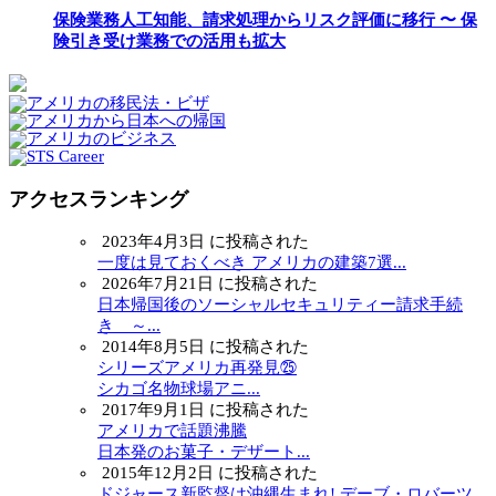
保険業務人工知能、請求処理からリスク評価に移行 〜 保
険引き受け業務での活用も拡大
アクセスランキング
2023年4月3日 に投稿された
一度は見ておくべき アメリカの建築7選...
2026年7月21日 に投稿された
日本帰国後のソーシャルセキュリティー請求手続
き ～...
2014年8月5日 に投稿された
シリーズアメリカ再発見㉕
シカゴ名物球場アニ...
2017年9月1日 に投稿された
アメリカで話題沸騰
日本発のお菓子・デザート...
2015年12月2日 に投稿された
ドジャース新監督は沖縄生まれ! デーブ・ロバーツ