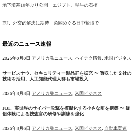
地下墳墓10年ぶり公開 エジプト、聖牛の石棺
EU、外交的解決に期待 尖閣めぐる日中緊張で
最近のニュース速報
2026年8月8日
アメリカ発ニュース
,
ハイテク情報
,
米国ビジネス
サービスナウ、セキュリティー製品群を拡充 〜 買収した２社の
技術を活用、人工知能代理人群も市場投入
2026年8月8日
アメリカ発ニュース
,
米国ビジネス
FBI、実世界のサイバー攻撃を模擬化する小さな町を構築 〜 疑
似体験による捜査官の研修や訓練を強化
2026年8月6日
アメリカ発ニュース
,
米国ビジネス
,
自動車関連