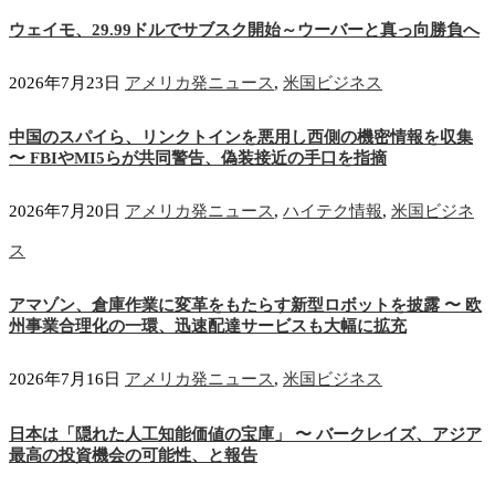
ウェイモ、29.99ドルでサブスク開始～ウーバーと真っ向勝負へ
2026年7月23日
アメリカ発ニュース
,
米国ビジネス
中国のスパイら、リンクトインを悪用し西側の機密情報を収集
〜 FBIやMI5らが共同警告、偽装接近の手口を指摘
2026年7月20日
アメリカ発ニュース
,
ハイテク情報
,
米国ビジネ
ス
アマゾン、倉庫作業に変革をもたらす新型ロボットを披露 〜 欧
州事業合理化の一環、迅速配達サービスも大幅に拡充
2026年7月16日
アメリカ発ニュース
,
米国ビジネス
日本は「隠れた人工知能価値の宝庫」 〜 バークレイズ、アジア
最高の投資機会の可能性、と報告