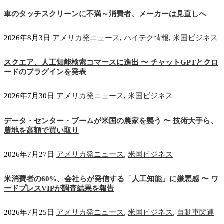
車のタッチスクリーンに不満～消費者、メーカーは見直しへ
2026年8月3日
アメリカ発ニュース
,
ハイテク情報
,
米国ビジネス
スクエア、人工知能検索コマースに進出 〜 チャットGPTとクロ
ードのプラグインを発表
2026年7月30日
アメリカ発ニュース
,
米国ビジネス
データ・センター・ブームが米国の農家を襲う 〜 技術大手ら、
農地を高額で買い取り
2026年7月27日
アメリカ発ニュース
,
米国ビジネス
米消費者の60%、会社らが発信する「人工知能」に嫌悪感 〜 ワ
ードプレスVIPが調査結果を報告
2026年7月25日
アメリカ発ニュース
,
米国ビジネス
,
自動車関連