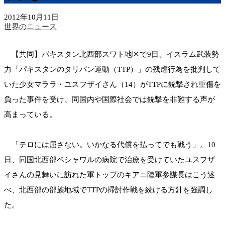
2012年10月11日
世界のニュース
【共同】パキスタン北西部スワト地区で9日、イスラム武装勢
力「パキスタンのタリバン運動（TTP）」の残虐行為を批判して
いた少女マララ・ユスフザイさん（14）がTTPに銃撃され重傷を
負った事件を受け、同国内や国際社会では銃撃を非難する声が
高まっている。
「テロには屈さない。いかなる代償を払ってでも戦う」。10
日、同国北西部ペシャワルの病院で治療を受けていたユスフザ
イさんの見舞いに訪れた軍トップのキアニ陸軍参謀長はこう述
べ、北西部の部族地域でTTPの掃討作戦を続ける方針を強調し
た。