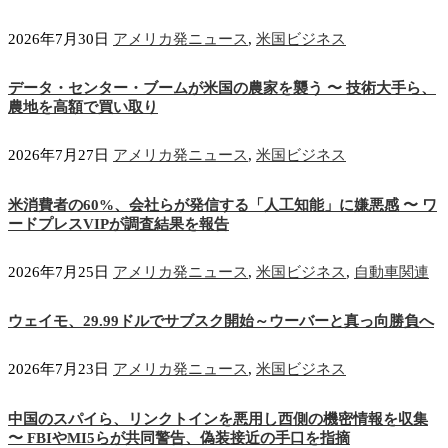
2026年7月30日
アメリカ発ニュース
,
米国ビジネス
データ・センター・ブームが米国の農家を襲う 〜 技術大手ら、
農地を高額で買い取り
2026年7月27日
アメリカ発ニュース
,
米国ビジネス
米消費者の60%、会社らが発信する「人工知能」に嫌悪感 〜 ワ
ードプレスVIPが調査結果を報告
2026年7月25日
アメリカ発ニュース
,
米国ビジネス
,
自動車関連
ウェイモ、29.99ドルでサブスク開始～ウーバーと真っ向勝負へ
2026年7月23日
アメリカ発ニュース
,
米国ビジネス
中国のスパイら、リンクトインを悪用し西側の機密情報を収集
〜 FBIやMI5らが共同警告、偽装接近の手口を指摘