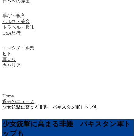
日本への帰国
学び・教育
ヘルス・美容
トラベル・趣味
USA旅行
エンタメ・娯楽
ヒト
耳より
キャリア
Home
過去のニュース
少女銃撃に高まる非難 パキスタン軍トップも
少女銃撃に高まる非難 パキスタン軍ト
ップも