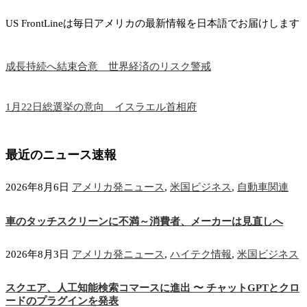
US FrontLineは毎日アメリカの最新情報を日本語でお届けします
成長持続へ結束合意 世界経済のリスク警戒
1月22日総選挙の意向 イスラエル首相府
最近のニュース速報
2026年8月6日
アメリカ発ニュース
,
米国ビジネス
,
自動車関連
車のタッチスクリーンに不満～消費者、メーカーは見直しへ
2026年8月3日
アメリカ発ニュース
,
ハイテク情報
,
米国ビジネス
スクエア、人工知能検索コマースに進出 〜 チャットGPTとクロ
ードのプラグインを発表