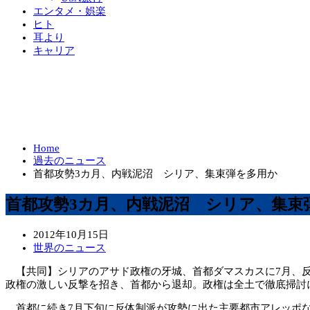
エンタメ・娯楽
ヒト
耳より
キャリア
Home
過去のニュース
首都攻勢3カ月、内戦泥沼 シリア、集束弾を多用か
首都攻勢3カ月、内戦泥沼 シリア、集束
2012年10月15日
世界のニュース
【共同】シリアのアサド政権の牙城、首都ダマスカスに7月、反
政権の激しい反撃を招き、首都から退却。政権は全土で徹底掃討に
首都に続き7月下旬に反体制派が攻勢に出た主要都市アレッポ