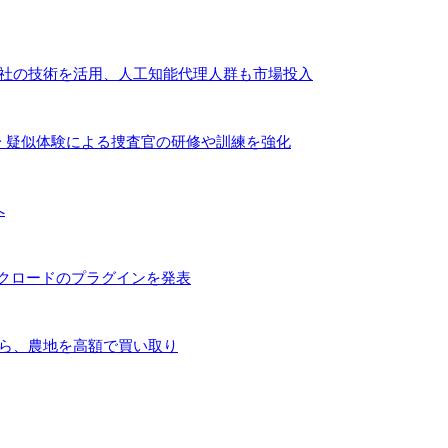
２社の技術を活用、人工知能代理人群も市場投入
〜 疑似体験による捜査官の研修や訓練を強化
へ
とクロードのプラグインを発表
手ら、農地を高額で買い取り