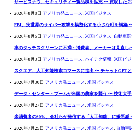
サービスナウ、セキュリティー製品群を拡充 〜 買収した
2026年8月8日
アメリカ発ニュース
,
米国ビジネス
FBI、実世界のサイバー攻撃を模擬化する小さな町を構築 
2026年8月6日
アメリカ発ニュース
,
米国ビジネス
,
自動車関
車のタッチスクリーンに不満～消費者、メーカーは見直し
2026年8月3日
アメリカ発ニュース
,
ハイテク情報
,
米国ビジ
スクエア、人工知能検索コマースに進出 〜 チャットGPT
2026年7月30日
アメリカ発ニュース
,
米国ビジネス
データ・センター・ブームが米国の農家を襲う 〜 技術大
2026年7月27日
アメリカ発ニュース
,
米国ビジネス
米消費者の60%、会社らが発信する「人工知能」に嫌悪感 
2026年7月25日
アメリカ発ニュース
,
米国ビジネス
,
自動車