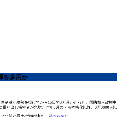
弾を多用か
体制派が攻勢を掛けてから15日で3カ月がたった。国防相ら政権中
乗り出し犠牲者が急増、昨年3月のデモ本格化以降、3万3000人
など北部が最大の激戦地と
… 続きを読む