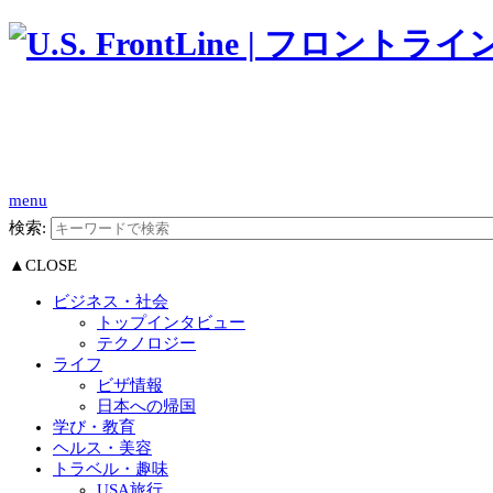
menu
検索:
▲CLOSE
ビジネス・社会
トップインタビュー
テクノロジー
ライフ
ビザ情報
日本への帰国
学び・教育
ヘルス・美容
トラベル・趣味
USA旅行