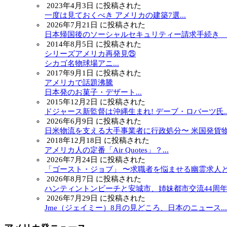
2023年4月3日 に投稿された
一度は見ておくべき アメリカの建築7選...
2026年7月21日 に投稿された
日本帰国後のソーシャルセキュリティー請求手続き ～.
2014年8月5日 に投稿された
シリーズアメリカ再発見㉕
シカゴ名物球場アニ...
2017年9月1日 に投稿された
アメリカで話題沸騰
日本発のお菓子・デザート...
2015年12月2日 に投稿された
ドジャース新監督は沖縄生まれ! デーブ・ロバーツ氏..
2026年6月9日 に投稿された
日米物流を支える大手事業者に行政処分〜 米国発貨物.
2018年12月18日 に投稿された
アメリカ人の定番「Air Quotes」？...
2026年7月24日 に投稿された
「ゴースト・ジョブ」 〜求職者を悩ませる幽霊求人と.
2026年8月7日 に投稿された
ハンティントンビーチと安城市、姉妹都市交流44周年..
2026年7月29日 に投稿された
Jme（ジェイミー）8月の見どころ、日本のニュース...