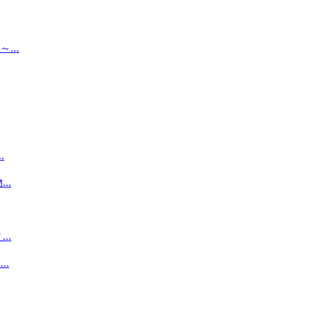
..
.
..
..
.