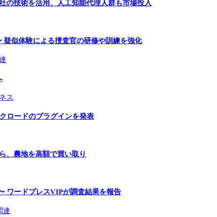
２社の技術を活用、人工知能代理人群も市場投入
〜 疑似体験による捜査官の研修や訓練を強化
連
へ
ネス
とクロードのプラグインを発表
手ら、農地を高額で買い取り
〜 ワードプレスVIPが調査結果を報告
関連