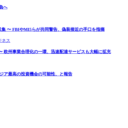
負へ
 〜 FBIやMI5らが共同警告、偽装接近の手口を指摘
ジネス
〜 欧州事業合理化の一環、迅速配達サービスも大幅に拡充
アジア最高の投資機会の可能性、と報告