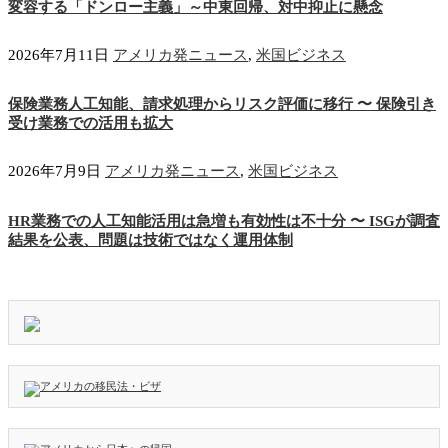
変容する「ドンロー主義」～中東回帰、対中抑止に懸念
2026年7月11日
アメリカ発ニュース
,
米国ビジネス
保険業務人工知能、請求処理からリスク評価に移行 〜 保険引き
受け業務での活用も拡大
2026年7月9日
アメリカ発ニュース
,
米国ビジネス
HR業務での人工知能活用は急増も有効性は不十分 〜 ISGが調査
結果を公表、問題は技術ではなく運用体制