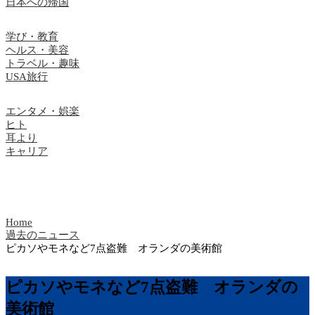
日本への帰国
学び・教育
ヘルス・美容
トラベル・趣味
USA旅行
エンタメ・娯楽
ヒト
耳より
キャリア
Home
過去のニュース
ピカソやモネなど7点盗難 オランダの美術館
ピカソやモネなど7点盗難 オランダの
美術館