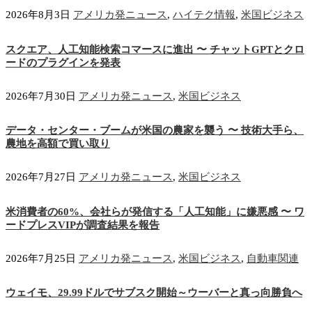
2026年8月3日
アメリカ発ニュース
,
ハイテク情報
,
米国ビジネス
スクエア、人工知能検索コマースに進出 〜 チャットGPTとクロ
ードのプラグインを発表
2026年7月30日
アメリカ発ニュース
,
米国ビジネス
データ・センター・ブームが米国の農家を襲う 〜 技術大手ら、
農地を高額で買い取り
2026年7月27日
アメリカ発ニュース
,
米国ビジネス
米消費者の60%、会社らが発信する「人工知能」に嫌悪感 〜 ワ
ードプレスVIPが調査結果を報告
2026年7月25日
アメリカ発ニュース
,
米国ビジネス
,
自動車関連
ウェイモ、29.99ドルでサブスク開始～ウーバーと真っ向勝負へ