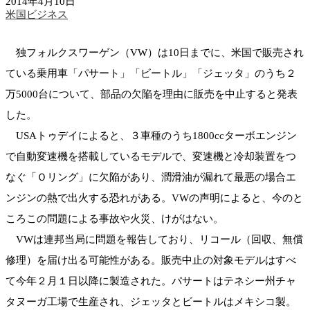
2014年4月10日
米国ビジネス
独フォルクスワーゲン（VW）は10日までに、米国で販売され
ている乗用車「パサート」「ビートル」「ジェッタ」のうち２
万5000台について、部品の欠陥を理由に販売を中止すると発表
した。
USAトゥデイによると、３車種のうち1800ccターボエンジン
で自動変速機を搭載しているモデルで、変速機と冷却装置をつ
なぐ「Ｏリング」に欠陥があり、潤滑油が漏れて最悪の場合エ
ンジンの熱で出火する恐れがある。VWの声明によると、今のと
ころこの問題による事故や火災、けがはない。
VWは連邦当局に問題を報告しており、リコール（回収、無償
修理）を届け出る可能性がある。販売中止の対象モデルはすべ
て今年２月１日以降に製造された。パサートはテネシー州チャ
タヌーガ工場で生産され、ジェッタとビートルはメキシコ製。