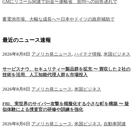
GMにリコール関連で罰金〜運輸省、質問への回答遅れで
蓄電池市場、大幅な成長へ〜日本やドイツの政府補助で
最近のニュース速報
2026年8月8日
アメリカ発ニュース
,
ハイテク情報
,
米国ビジネス
サービスナウ、セキュリティー製品群を拡充 〜 買収した２社の
技術を活用、人工知能代理人群も市場投入
2026年8月8日
アメリカ発ニュース
,
米国ビジネス
FBI、実世界のサイバー攻撃を模擬化する小さな町を構築 〜 疑
似体験による捜査官の研修や訓練を強化
2026年8月6日
アメリカ発ニュース
,
米国ビジネス
,
自動車関連