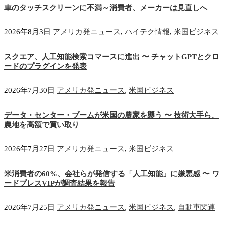
車のタッチスクリーンに不満～消費者、メーカーは見直しへ
2026年8月3日
アメリカ発ニュース
,
ハイテク情報
,
米国ビジネス
スクエア、人工知能検索コマースに進出 〜 チャットGPTとクロ
ードのプラグインを発表
2026年7月30日
アメリカ発ニュース
,
米国ビジネス
データ・センター・ブームが米国の農家を襲う 〜 技術大手ら、
農地を高額で買い取り
2026年7月27日
アメリカ発ニュース
,
米国ビジネス
米消費者の60%、会社らが発信する「人工知能」に嫌悪感 〜 ワ
ードプレスVIPが調査結果を報告
2026年7月25日
アメリカ発ニュース
,
米国ビジネス
,
自動車関連