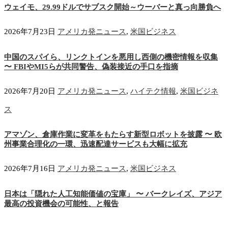
ウェイモ、29.99ドルでサブスク開始～ウーバーと真っ向勝負へ
2026年7月23日
アメリカ発ニュース
,
米国ビジネス
中国のスパイら、リンクトインを悪用し西側の機密情報を収集
〜 FBIやMI5らが共同警告、偽装接近の手口を指摘
2026年7月20日
アメリカ発ニュース
,
ハイテク情報
,
米国ビジネ
ス
アマゾン、倉庫作業に変革をもたらす新型ロボットを披露 〜 欧
州事業合理化の一環、迅速配達サービスも大幅に拡充
2026年7月16日
アメリカ発ニュース
,
米国ビジネス
日本は「隠れた人工知能価値の宝庫」 〜 バークレイズ、アジア
最高の投資機会の可能性、と報告