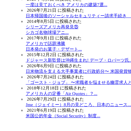
一度は見ておくべき アメリカの建築7選...
2026年7月21日 に投稿された
日本帰国後のソーシャルセキュリティー請求手続き ～.
2014年8月5日 に投稿された
シリーズアメリカ再発見㉕
シカゴ名物球場アニ...
2017年9月1日 に投稿された
アメリカで話題沸騰
日本発のお菓子・デザート...
2015年12月2日 に投稿された
ドジャース新監督は沖縄生まれ! デーブ・ロバーツ氏..
2026年6月9日 に投稿された
日米物流を支える大手事業者に行政処分〜 米国発貨物.
2026年7月24日 に投稿された
「ゴースト・ジョブ」 〜求職者を悩ませる幽霊求人と.
2018年12月18日 に投稿された
アメリカ人の定番「Air Quotes」？...
2026年7月29日 に投稿された
Jme（ジェイミー）8月の見どころ、日本のニュース...
2021年6月19日 に投稿された
米国公的年金（Social Security）制度...