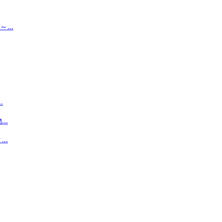
..
.
..
..