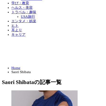
学び・教育
ヘルス・美容
トラベル・趣味
USA旅行
エンタメ・娯楽
ヒト
耳より
キャリア
Home
Saori Shibata
Saori Shibataの記事一覧