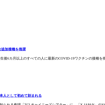
ンの追加接種を推奨
日に生後6カ月以上のすべての人に最新のCOVID-19ワクチンの接種
日本人として初めて刻まれる
れる劇場「TCLチャイニーズシアター」に、「X JAPAN」のYOS