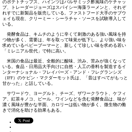
のポテトチップス、ハインツはバルサミック酢風味のケチャッ
プ、トレーダージョーズはスパイシー海藻ラーメンと、それぞ
れすでに新製品を販売している。ファストフード大手のサブウ
ェイも現在、クリーミー・シーラチャ・ソースを試験導入して
いる。
発酵食品は、キムチのように辛くて刺激のある強い風味を持
つ物が多く、需要は、年を取って味覚が低下し、より強い味を
求めているベビーブーマーと、新しくて珍しい味を求める若い
「ミレニアル世代」で特に高い。
米国の食品は最近、全般的に酸味、渋み、苦みが強くなって
いる。食品・日用品大手向けに自然・人工の香料を製造するイ
ンターナショナル・フレイバーズ・アンド・フレグランシズ
（IFF）のケビン・マクダーモット氏は、「昔はすべてがもっと
甘かった」と話している。
サワードウ、ヨーグルト、チーズ、ザワークラウト、ケフィ
ア、紅茶キノコ、ビール、ワインなどを含む発酵食品は、味が
濃く風味が豊かな半面、カロリーは低い物が多く、微生物の働
きで消化を助ける効果もある。