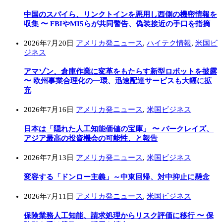
中国のスパイら、リンクトインを悪用し西側の機密情報を
収集 〜 FBIやMI5らが共同警告、偽装接近の手口を指摘
2026年7月20日
アメリカ発ニュース
,
ハイテク情報
,
米国ビ
ジネス
アマゾン、倉庫作業に変革をもたらす新型ロボットを披露
〜 欧州事業合理化の一環、迅速配達サービスも大幅に拡
充
2026年7月16日
アメリカ発ニュース
,
米国ビジネス
日本は「隠れた人工知能価値の宝庫」 〜 バークレイズ、
アジア最高の投資機会の可能性、と報告
2026年7月13日
アメリカ発ニュース
,
米国ビジネス
変容する「ドンロー主義」～中東回帰、対中抑止に懸念
2026年7月11日
アメリカ発ニュース
,
米国ビジネス
保険業務人工知能、請求処理からリスク評価に移行 〜 保