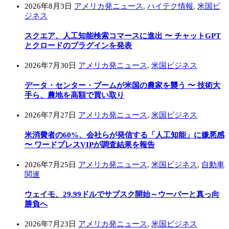
2026年8月3日
アメリカ発ニュース
,
ハイテク情報
,
米国ビ
ジネス
スクエア、人工知能検索コマースに進出 〜 チャットGPT
とクロードのプラグインを発表
2026年7月30日
アメリカ発ニュース
,
米国ビジネス
データ・センター・ブームが米国の農家を襲う 〜 技術大
手ら、農地を高額で買い取り
2026年7月27日
アメリカ発ニュース
,
米国ビジネス
米消費者の60%、会社らが発信する「人工知能」に嫌悪感
〜 ワードプレスVIPが調査結果を報告
2026年7月25日
アメリカ発ニュース
,
米国ビジネス
,
自動車
関連
ウェイモ、29.99ドルでサブスク開始～ウーバーと真っ向
勝負へ
2026年7月23日
アメリカ発ニュース
,
米国ビジネス