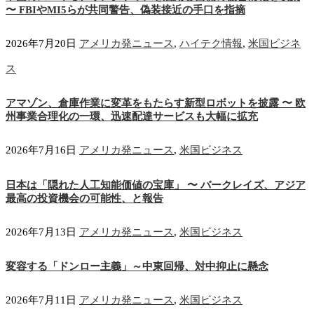
〜 FBIやMI5らが共同警告、偽装接近の手口を指摘
2026年7月20日
アメリカ発ニュース
,
ハイテク情報
,
米国ビジネ
ス
アマゾン、倉庫作業に変革をもたらす新型ロボットを披露 〜 欧
州事業合理化の一環、迅速配達サービスも大幅に拡充
2026年7月16日
アメリカ発ニュース
,
米国ビジネス
日本は「隠れた人工知能価値の宝庫」 〜 バークレイズ、アジア
最高の投資機会の可能性、と報告
2026年7月13日
アメリカ発ニュース
,
米国ビジネス
変容する「ドンロー主義」～中東回帰、対中抑止に懸念
2026年7月11日
アメリカ発ニュース
,
米国ビジネス