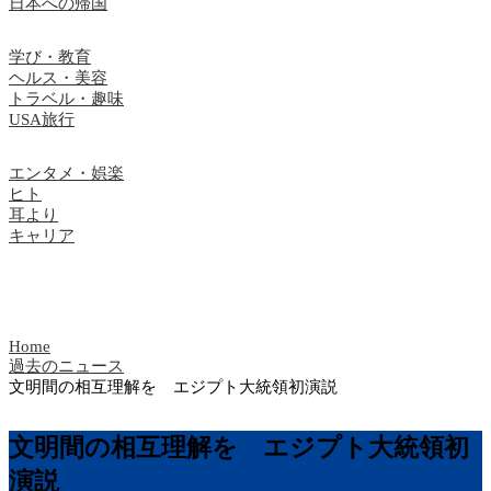
日本への帰国
学び・教育
ヘルス・美容
トラベル・趣味
USA旅行
エンタメ・娯楽
ヒト
耳より
キャリア
Home
過去のニュース
文明間の相互理解を エジプト大統領初演説
文明間の相互理解を エジプト大統領初
演説