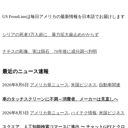
US FrontLineは毎日アメリカの最新情報を日本語でお届けします
シリアの死者3万人超に 暴力拡大歯止めかからず
ナチスの彫像、実は隕石 70年後に成分調べ判明
最近のニュース速報
2026年8月6日
アメリカ発ニュース
,
米国ビジネス
,
自動車関連
車のタッチスクリーンに不満～消費者、メーカーは見直しへ
2026年8月3日
アメリカ発ニュース
,
ハイテク情報
,
米国ビジネス
スクエア、人工知能検索コマースに進出 〜 チャットGPTとクロ