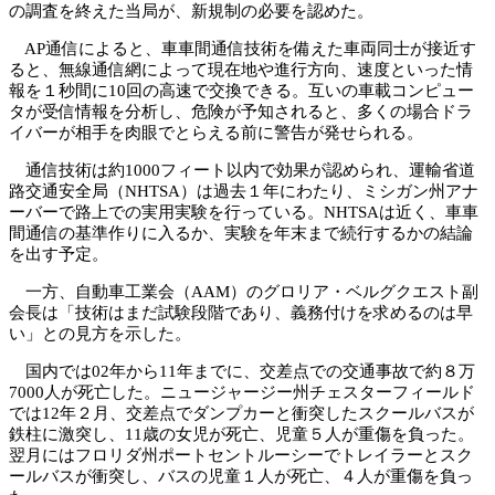
の調査を終えた当局が、新規制の必要を認めた。
AP通信によると、車車間通信技術を備えた車両同士が接近す
ると、無線通信網によって現在地や進行方向、速度といった情
報を１秒間に10回の高速で交換できる。互いの車載コンピュー
タが受信情報を分析し、危険が予知されると、多くの場合ドラ
イバーが相手を肉眼でとらえる前に警告が発せられる。
通信技術は約1000フィート以内で効果が認められ、運輸省道
路交通安全局（NHTSA）は過去１年にわたり、ミシガン州アナ
ーバーで路上での実用実験を行っている。NHTSAは近く、車車
間通信の基準作りに入るか、実験を年末まで続行するかの結論
を出す予定。
一方、自動車工業会（AAM）のグロリア・ベルグクエスト副
会長は「技術はまだ試験段階であり、義務付けを求めるのは早
い」との見方を示した。
国内では02年から11年までに、交差点での交通事故で約８万
7000人が死亡した。ニュージャージー州チェスターフィールド
では12年２月、交差点でダンプカーと衝突したスクールバスが
鉄柱に激突し、11歳の女児が死亡、児童５人が重傷を負った。
翌月にはフロリダ州ポートセントルーシーでトレイラーとスク
ールバスが衝突し、バスの児童１人が死亡、４人が重傷を負っ