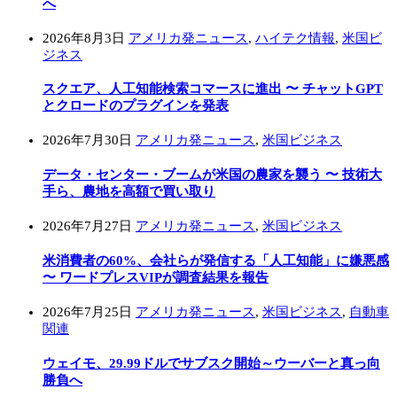
へ
2026年8月3日
アメリカ発ニュース
,
ハイテク情報
,
米国ビ
ジネス
スクエア、人工知能検索コマースに進出 〜 チャットGPT
とクロードのプラグインを発表
2026年7月30日
アメリカ発ニュース
,
米国ビジネス
データ・センター・ブームが米国の農家を襲う 〜 技術大
手ら、農地を高額で買い取り
2026年7月27日
アメリカ発ニュース
,
米国ビジネス
米消費者の60%、会社らが発信する「人工知能」に嫌悪感
〜 ワードプレスVIPが調査結果を報告
2026年7月25日
アメリカ発ニュース
,
米国ビジネス
,
自動車
関連
ウェイモ、29.99ドルでサブスク開始～ウーバーと真っ向
勝負へ