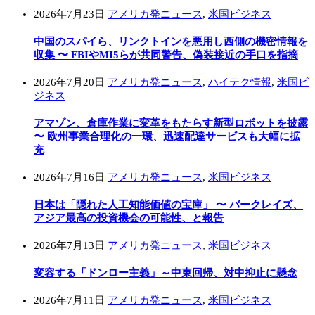
2026年7月23日
アメリカ発ニュース
,
米国ビジネス
中国のスパイら、リンクトインを悪用し西側の機密情報を
収集 〜 FBIやMI5らが共同警告、偽装接近の手口を指摘
2026年7月20日
アメリカ発ニュース
,
ハイテク情報
,
米国ビ
ジネス
アマゾン、倉庫作業に変革をもたらす新型ロボットを披露
〜 欧州事業合理化の一環、迅速配達サービスも大幅に拡
充
2026年7月16日
アメリカ発ニュース
,
米国ビジネス
日本は「隠れた人工知能価値の宝庫」 〜 バークレイズ、
アジア最高の投資機会の可能性、と報告
2026年7月13日
アメリカ発ニュース
,
米国ビジネス
変容する「ドンロー主義」～中東回帰、対中抑止に懸念
2026年7月11日
アメリカ発ニュース
,
米国ビジネス