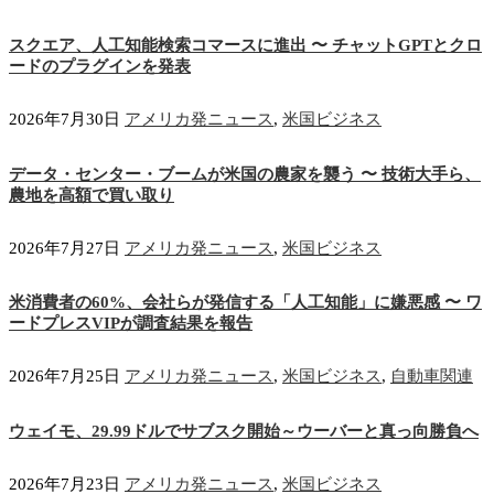
スクエア、人工知能検索コマースに進出 〜 チャットGPTとクロ
ードのプラグインを発表
2026年7月30日
アメリカ発ニュース
,
米国ビジネス
データ・センター・ブームが米国の農家を襲う 〜 技術大手ら、
農地を高額で買い取り
2026年7月27日
アメリカ発ニュース
,
米国ビジネス
米消費者の60%、会社らが発信する「人工知能」に嫌悪感 〜 ワ
ードプレスVIPが調査結果を報告
2026年7月25日
アメリカ発ニュース
,
米国ビジネス
,
自動車関連
ウェイモ、29.99ドルでサブスク開始～ウーバーと真っ向勝負へ
2026年7月23日
アメリカ発ニュース
,
米国ビジネス