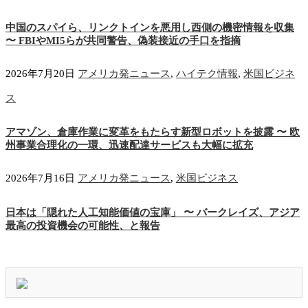
中国のスパイら、リンクトインを悪用し西側の機密情報を収集
〜 FBIやMI5らが共同警告、偽装接近の手口を指摘
2026年7月20日
アメリカ発ニュース
,
ハイテク情報
,
米国ビジネ
ス
アマゾン、倉庫作業に変革をもたらす新型ロボットを披露 〜 欧
州事業合理化の一環、迅速配達サービスも大幅に拡充
2026年7月16日
アメリカ発ニュース
,
米国ビジネス
日本は「隠れた人工知能価値の宝庫」 〜 バークレイズ、アジア
最高の投資機会の可能性、と報告