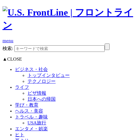
menu
検索:
▲CLOSE
ビジネス・社会
トップインタビュー
テクノロジー
ライフ
ビザ情報
日本への帰国
学び・教育
ヘルス・美容
トラベル・趣味
USA旅行
エンタメ・娯楽
ヒト