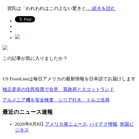
習氏は「われわれはこの上ない驚きと
… 続きを読む
この記事が気に入りましたか？
US FrontLineは毎日アメリカの最新情報を日本語でお届けします
独立是非の住民投票で合意 英政府とスコットランド
アルメニア機を安全検査 シリア行き、トルコ当局
最近のニュース速報
2026年8月8日
アメリカ発ニュース
,
ハイテク情報
,
米国ビ
ジネス