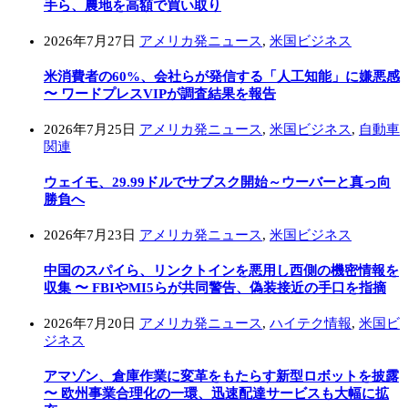
手ら、農地を高額で買い取り
2026年7月27日
アメリカ発ニュース
,
米国ビジネス
米消費者の60%、会社らが発信する「人工知能」に嫌悪感
〜 ワードプレスVIPが調査結果を報告
2026年7月25日
アメリカ発ニュース
,
米国ビジネス
,
自動車
関連
ウェイモ、29.99ドルでサブスク開始～ウーバーと真っ向
勝負へ
2026年7月23日
アメリカ発ニュース
,
米国ビジネス
中国のスパイら、リンクトインを悪用し西側の機密情報を
収集 〜 FBIやMI5らが共同警告、偽装接近の手口を指摘
2026年7月20日
アメリカ発ニュース
,
ハイテク情報
,
米国ビ
ジネス
アマゾン、倉庫作業に変革をもたらす新型ロボットを披露
〜 欧州事業合理化の一環、迅速配達サービスも大幅に拡