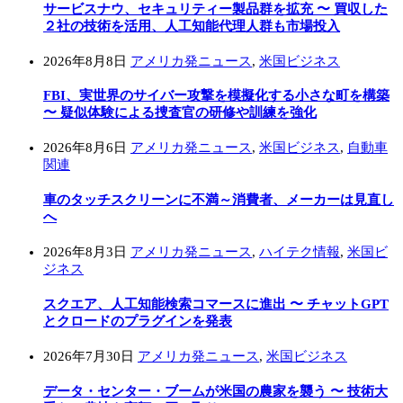
サービスナウ、セキュリティー製品群を拡充 〜 買収した
２社の技術を活用、人工知能代理人群も市場投入
2026年8月8日
アメリカ発ニュース
,
米国ビジネス
FBI、実世界のサイバー攻撃を模擬化する小さな町を構築
〜 疑似体験による捜査官の研修や訓練を強化
2026年8月6日
アメリカ発ニュース
,
米国ビジネス
,
自動車
関連
車のタッチスクリーンに不満～消費者、メーカーは見直し
へ
2026年8月3日
アメリカ発ニュース
,
ハイテク情報
,
米国ビ
ジネス
スクエア、人工知能検索コマースに進出 〜 チャットGPT
とクロードのプラグインを発表
2026年7月30日
アメリカ発ニュース
,
米国ビジネス
データ・センター・ブームが米国の農家を襲う 〜 技術大