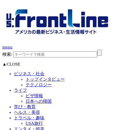
menu
検索:
▲CLOSE
ビジネス・社会
トップインタビュー
テクノロジー
ライフ
ビザ情報
日本への帰国
学び・教育
ヘルス・美容
トラベル・趣味
USA旅行
エンタメ・娯楽