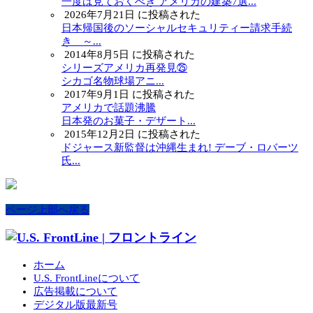
一度は見ておくべき アメリカの建築7選...
2026年7月21日 に投稿された
日本帰国後のソーシャルセキュリティー請求手続
き ～...
2014年8月5日 に投稿された
シリーズアメリカ再発見㉕
シカゴ名物球場アニ...
2017年9月1日 に投稿された
アメリカで話題沸騰
日本発のお菓子・デザート...
2015年12月2日 に投稿された
ドジャース新監督は沖縄生まれ! デーブ・ロバーツ
氏...
ページ上部へ戻る
ホーム
U.S. FrontLineについて
広告掲載について
デジタル版最新号