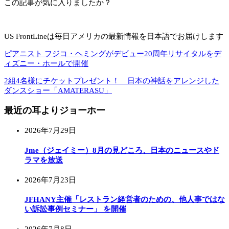
この記事が気に入りましたか？
US FrontLineは毎日アメリカの最新情報を日本語でお届けします
ピアニスト フジコ・ヘミングがデビュー20周年リサイタルをデ
ィズニー・ホールで開催
2組4名様にチケットプレゼント！ 日本の神話をアレンジした
ダンスショー「AMATERASU」
最近の耳よりジョーホー
2026年7月29日
Jme（ジェイミー）8月の見どころ、日本のニュースやド
ラマを放送
2026年7月23日
JFHANY主催「レストラン経営者のための、他人事ではな
い訴訟事例セミナー」 を開催