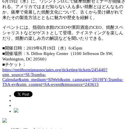
6月19日（水）に、ワシントンD.C.で薩摩焼酎セミナーが開催さ
れる。アメリカではまだ知らない人も多い焼酎とはどんなもの
か、薩摩で発展した焼酎文化について、古くから受け継がれて
来たその製造方法とともに魅力や歴史を紐解く。
イベントには、指宿白水館のCEOや濱田酒造のCEO、焼酎スペ
シャリストなどがゲストとして登壇。テイスティングを楽しん
だり、焼酎の楽しみ方の解説などを聞いたりできる。
■開催日時：2019年6月19日（水）6:45pm
■開催場所：S. Dillon Ripley Center（1100 Jefferson Dr SW,
Washington, DC 20560）
■チケット：
https://smithsonianassociates.org/ticketing/tickets/245440?
utm_source=SI-Trumba-
Calendar&utm_medium=SIWeb&utm_campaign=2019FY-Trumba-
TSA-ev&utm_content=SA-event&tmssource=243615