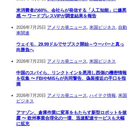
米消費者の60%、会社らが発信する「人工知能」に嫌悪
感 〜 ワードプレスVIPが調査結果を報告
2026年7月25日
アメリカ発ニュース
,
米国ビジネス
,
自動
車関連
ウェイモ、29.99ドルでサブスク開始～ウーバーと真っ
向勝負へ
2026年7月23日
アメリカ発ニュース
,
米国ビジネス
中国のスパイら、リンクトインを悪用し西側の機密情報
を収集 〜 FBIやMI5らが共同警告、偽装接近の手口を指
摘
2026年7月20日
アメリカ発ニュース
,
ハイテク情報
,
米国
ビジネス
アマゾン、倉庫作業に変革をもたらす新型ロボットを披
露 〜 欧州事業合理化の一環、迅速配達サービスも大幅
に拡充