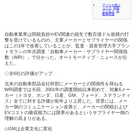
アメリカ発ニ
ュース
,
米国
ビジネス
,
自
動車関連
自動車業界は関税負担やEV関連の損失で数百億ドル規模の打
撃を受けているものの、主要メーカーとサプライヤーの関係
はこの1年で改善していることが、監査・資産管理大手プラン
トモランの年次調査「自動車メーカー・サプライヤー関係指
数（WRI）」で分かった。オートモーティブ・ニュースが伝
えた。
◇全6社の評価がアップ
北米の自動車部品会社幹部にメーカーとの関係性を尋ねる
WRI調査では今回、2001年の調査開始以来初めて、対象6メー
カー（トヨタ、ホンダ、日産、GM、フォード、ステランティ
ス）全てに対する評価が前年より上昇した。背景には、メー
カー側のコミュニケーション改善と、メーカーの関税および
EVコストの吸収能力には限界があるというサプライヤー側の
理解の高まりがある。
◇GMは企業文化に変化