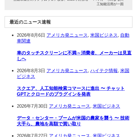
工知能活用が一因
最近のニュース速報
2026年8月6日
アメリカ発ニュース
,
米国ビジネス
,
自動
車関連
車のタッチスクリーンに不満～消費者、メーカーは見直
しへ
2026年8月3日
アメリカ発ニュース
,
ハイテク情報
,
米国
ビジネス
スクエア、人工知能検索コマースに進出 〜 チャット
GPTとクロードのプラグインを発表
2026年7月30日
アメリカ発ニュース
,
米国ビジネス
データ・センター・ブームが米国の農家を襲う 〜 技術
大手ら、農地を高額で買い取り
2026年7月27日
アメリカ発ニュース
,
米国ビジネス