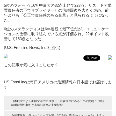
5位のフォードは6社中最大の32点上昇で223点。リズ・ドア購
買責任者の下でサプライヤーとの信頼回復を大きく進め、前
年よりも「公正で責任感のある企業」と見られるようになっ
た。
6位のステランティスは6年連続で最下位だが、コミュニケー
ションの改善に取り組んでいる点が評価され、22ポイント改
善して163点となった。
(U.S. Frontline News, Inc.社提供)
この記事が気に入りましたか？
US FrontLineは毎日アメリカの最新情報を日本語でお届けしま
す
日本航空による羽田空港でのロボット試験運用にみる二つの問題 〜 連続
稼働時間の制約と米連邦議会の安保懸念
自動車業界のランサムウェア攻撃、2025年に倍増 〜 ハッカーらによる人