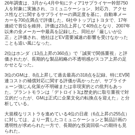
26年調査は、3月から4月中旬にティア1サプライヤー幹部750
人を対象に実施され、コミュニケーション、対応力、アクセ
ス性などに関するサプライヤーの満足度を基に、自動車メー
カーを700点満点で評価した。6社中トップはトヨタで、17年
連続で首位を維持。評価は23点上昇して409点となり、2007年
以来の全メーカー中最高を記録した。同社が「厳しいが公
正」と評価され、他社ほどEV需要減速の影響を受けなかった
ことも追い風になった。
2位はホンダ（13点上昇の360点）で「誠実で関係重視」と評
価されたが、長期的な製品戦略の不透明感がスコア上昇の足
かせとなった。
3位のGMは、8点上昇して過去最高の318点を記録。特にEV関
連コストの補償対応に関する評価が高かったが、サプライチ
ェーン強じん化策が不明確または非現実的との批判もあっ
た。プラントモランは「デトロイト3は歴史的に取引重視で対
立的だったが、GMは正式に企業文化の転換点を迎えた」と分
析している。
大規模なリストラを進めている4位の日産（6点上昇の255点）
に対しては、より一貫したコミュニケーションと製品計画の
透明性が求められた一方で、長期的な投資回収への期待も見
られた。