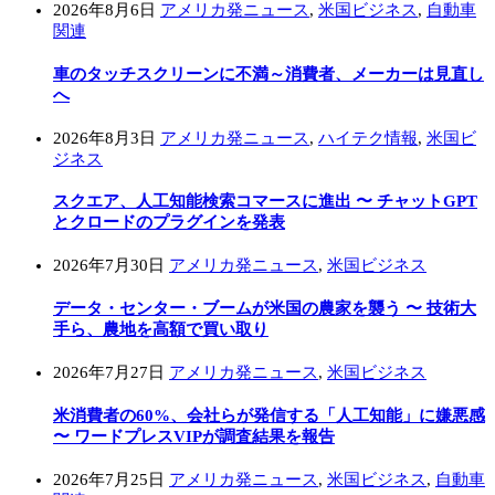
2026年8月6日
アメリカ発ニュース
,
米国ビジネス
,
自動車
関連
車のタッチスクリーンに不満～消費者、メーカーは見直し
へ
2026年8月3日
アメリカ発ニュース
,
ハイテク情報
,
米国ビ
ジネス
スクエア、人工知能検索コマースに進出 〜 チャットGPT
とクロードのプラグインを発表
2026年7月30日
アメリカ発ニュース
,
米国ビジネス
データ・センター・ブームが米国の農家を襲う 〜 技術大
手ら、農地を高額で買い取り
2026年7月27日
アメリカ発ニュース
,
米国ビジネス
米消費者の60%、会社らが発信する「人工知能」に嫌悪感
〜 ワードプレスVIPが調査結果を報告
2026年7月25日
アメリカ発ニュース
,
米国ビジネス
,
自動車