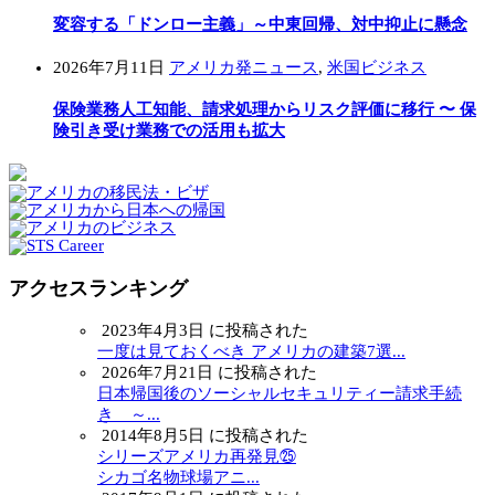
変容する「ドンロー主義」～中東回帰、対中抑止に懸念
2026年7月11日
アメリカ発ニュース
,
米国ビジネス
保険業務人工知能、請求処理からリスク評価に移行 〜 保
険引き受け業務での活用も拡大
アクセスランキング
2023年4月3日 に投稿された
一度は見ておくべき アメリカの建築7選...
2026年7月21日 に投稿された
日本帰国後のソーシャルセキュリティー請求手続
き ～...
2014年8月5日 に投稿された
シリーズアメリカ再発見㉕
シカゴ名物球場アニ...