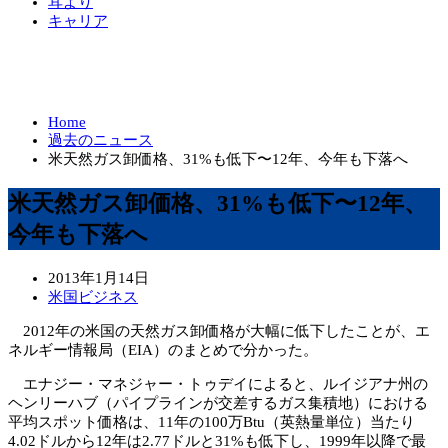
耳より
キャリア
Home
過去のニュース
米天然ガス卸価格、31%も低下〜12年、今年も下落へ
米天然ガス卸価格、31%も低下〜12年、
今年も下落へ
2013年1月14日
米国ビジネス
2012年の米国の天然ガス卸価格が大幅に低下したことが、エ
ネルギー情報局（EIA）のまとめで分かった。
エナジー・マネジャー・トゥデイによると、ルイジアナ州の
ヘンリーハブ（パイプラインが交差するガス集積地）における
平均スポット価格は、11年の100万Btu（英熱量単位）当たり
4.02ドルから12年は2.77ドルと31%も低下し、1999年以降で最