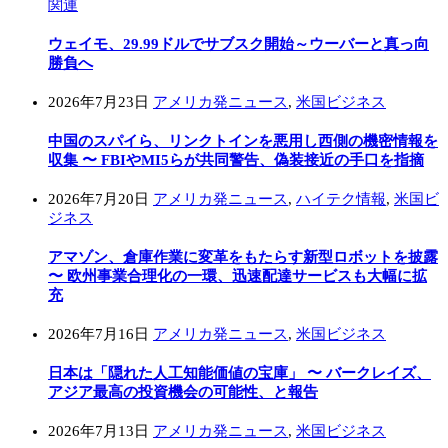
関連
ウェイモ、29.99ドルでサブスク開始～ウーバーと真っ向
勝負へ
2026年7月23日
アメリカ発ニュース
,
米国ビジネス
中国のスパイら、リンクトインを悪用し西側の機密情報を
収集 〜 FBIやMI5らが共同警告、偽装接近の手口を指摘
2026年7月20日
アメリカ発ニュース
,
ハイテク情報
,
米国ビ
ジネス
アマゾン、倉庫作業に変革をもたらす新型ロボットを披露
〜 欧州事業合理化の一環、迅速配達サービスも大幅に拡
充
2026年7月16日
アメリカ発ニュース
,
米国ビジネス
日本は「隠れた人工知能価値の宝庫」 〜 バークレイズ、
アジア最高の投資機会の可能性、と報告
2026年7月13日
アメリカ発ニュース
,
米国ビジネス