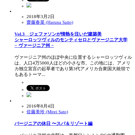
2018年3月2日
齋藤春菜 (Haruna Saito)
Vol.3 ジェファソンが情熱を注いだ建築美
シャーロッツヴィルのモンティセロとヴァージニア大学
− ヴァージニア州 −
ヴァージニア州のほぼ中央に位置するシャーロッツヴィル
は、人口4万5000人ほどの小さな市。この地には、アメリ
カ独立宣言の起草者であり第3代アメリカ合衆国大統領で
もあるトーマ...
2016年8月4日
佐藤美玲 (Mirei Sato)
バージニアの休日 〜スパ＆リゾート編