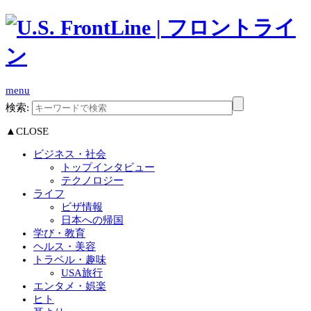
menu
検索:
▲CLOSE
ビジネス・社会
トップインタビュー
テクノロジー
ライフ
ビザ情報
日本への帰国
学び・教育
ヘルス・美容
トラベル・趣味
USA旅行
エンタメ・娯楽
ヒト