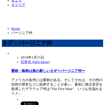
耳より
キャリア
Home
バージニア州
タグ：バージニア州
2019年1月15日
石井光 (Ishii Akira)
愛称・略称は旅の新しいカギ〜バージニア州〜
アメリカの各州には愛称がある。そしてそれは、その州の
自然や歴史などに由来することが多い。最初に独立宣言を
批准したデラウェア州は“The First State”、いつも光溢れる
イメ...