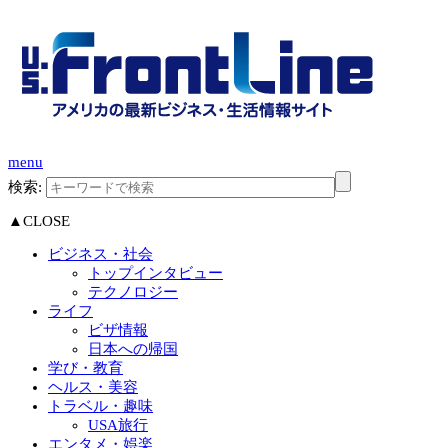
menu
検索:
▲CLOSE
ビジネス・社会
トップインタビュー
テクノロジー
ライフ
ビザ情報
日本への帰国
学び・教育
ヘルス・美容
トラベル・趣味
USA旅行
エンタメ・娯楽