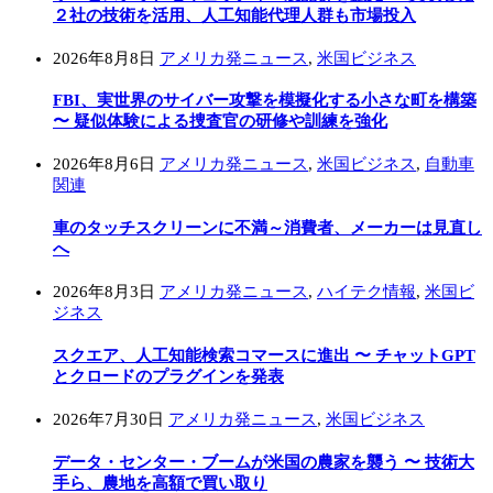
２社の技術を活用、人工知能代理人群も市場投入
2026年8月8日
アメリカ発ニュース
,
米国ビジネス
FBI、実世界のサイバー攻撃を模擬化する小さな町を構築
〜 疑似体験による捜査官の研修や訓練を強化
2026年8月6日
アメリカ発ニュース
,
米国ビジネス
,
自動車
関連
車のタッチスクリーンに不満～消費者、メーカーは見直し
へ
2026年8月3日
アメリカ発ニュース
,
ハイテク情報
,
米国ビ
ジネス
スクエア、人工知能検索コマースに進出 〜 チャットGPT
とクロードのプラグインを発表
2026年7月30日
アメリカ発ニュース
,
米国ビジネス
データ・センター・ブームが米国の農家を襲う 〜 技術大
手ら、農地を高額で買い取り