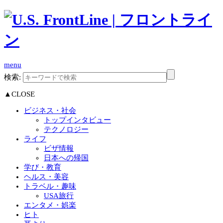
menu
検索:
▲CLOSE
ビジネス・社会
トップインタビュー
テクノロジー
ライフ
ビザ情報
日本への帰国
学び・教育
ヘルス・美容
トラベル・趣味
USA旅行
エンタメ・娯楽
ヒト