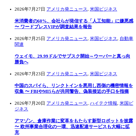
2026年7月27日
アメリカ発ニュース
,
米国ビジネス
米消費者の60%、会社らが発信する「人工知能」に嫌悪感
〜 ワードプレスVIPが調査結果を報告
2026年7月25日
アメリカ発ニュース
,
米国ビジネス
,
自動車
関連
ウェイモ、29.99ドルでサブスク開始～ウーバーと真っ向
勝負へ
2026年7月23日
アメリカ発ニュース
,
米国ビジネス
中国のスパイら、リンクトインを悪用し西側の機密情報を
収集 〜 FBIやMI5らが共同警告、偽装接近の手口を指摘
2026年7月20日
アメリカ発ニュース
,
ハイテク情報
,
米国ビ
ジネス
アマゾン、倉庫作業に変革をもたらす新型ロボットを披露
〜 欧州事業合理化の一環、迅速配達サービスも大幅に拡
充