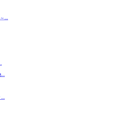
..
.
..
..