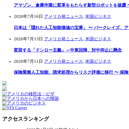
アマゾン、倉庫作業に変革をもたらす新型ロボットを披露 
2026年7月16日
アメリカ発ニュース
,
米国ビジネス
日本は「隠れた人工知能価値の宝庫」 〜 バークレイズ、
2026年7月13日
アメリカ発ニュース
,
米国ビジネス
変容する「ドンロー主義」～中東回帰、対中抑止に懸念
2026年7月11日
アメリカ発ニュース
,
米国ビジネス
保険業務人工知能、請求処理からリスク評価に移行 〜 保
アクセスランキング