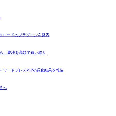
へ
とクロードのプラグインを発表
手ら、農地を高額で買い取り
 ワードプレスVIPが調査結果を報告
負へ