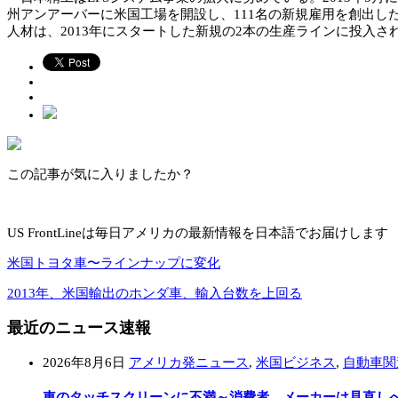
州アンアーバーに米国工場を開設し、111名の新規雇用を創出し
人材は、2013年にスタートした新規の2本の生産ラインに投入さ
この記事が気に入りましたか？
US FrontLineは毎日アメリカの最新情報を日本語でお届けします
米国トヨタ車〜ラインナップに変化
2013年、米国輸出のホンダ車、輸入台数を上回る
最近のニュース速報
2026年8月6日
アメリカ発ニュース
,
米国ビジネス
,
自動車関
車のタッチスクリーンに不満～消費者、メーカーは見直し