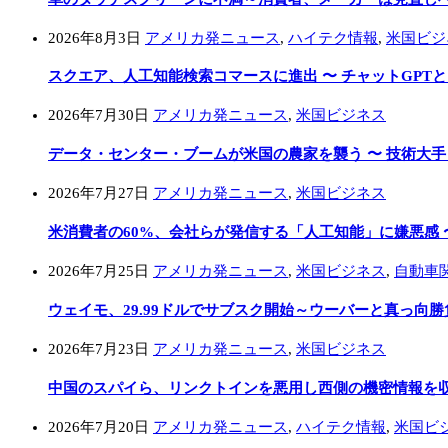
2026年8月3日
アメリカ発ニュース
,
ハイテク情報
,
米国ビジ
スクエア、人工知能検索コマースに進出 〜 チャットGPT
2026年7月30日
アメリカ発ニュース
,
米国ビジネス
データ・センター・ブームが米国の農家を襲う 〜 技術大
2026年7月27日
アメリカ発ニュース
,
米国ビジネス
米消費者の60%、会社らが発信する「人工知能」に嫌悪感 
2026年7月25日
アメリカ発ニュース
,
米国ビジネス
,
自動車
ウェイモ、29.99ドルでサブスク開始～ウーバーと真っ向勝
2026年7月23日
アメリカ発ニュース
,
米国ビジネス
中国のスパイら、リンクトインを悪用し西側の機密情報を収集
2026年7月20日
アメリカ発ニュース
,
ハイテク情報
,
米国ビ