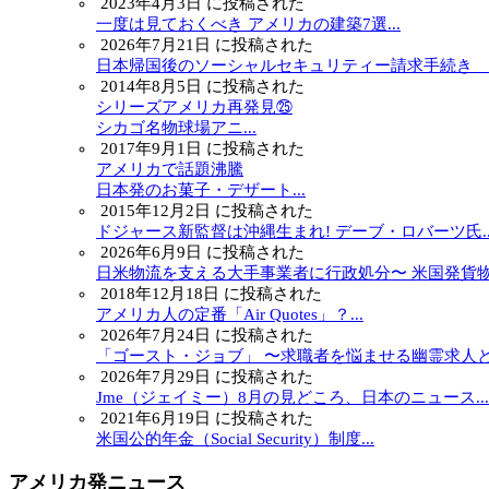
2023年4月3日 に投稿された
一度は見ておくべき アメリカの建築7選...
2026年7月21日 に投稿された
日本帰国後のソーシャルセキュリティー請求手続き ～.
2014年8月5日 に投稿された
シリーズアメリカ再発見㉕
シカゴ名物球場アニ...
2017年9月1日 に投稿された
アメリカで話題沸騰
日本発のお菓子・デザート...
2015年12月2日 に投稿された
ドジャース新監督は沖縄生まれ! デーブ・ロバーツ氏..
2026年6月9日 に投稿された
日米物流を支える大手事業者に行政処分〜 米国発貨物.
2018年12月18日 に投稿された
アメリカ人の定番「Air Quotes」？...
2026年7月24日 に投稿された
「ゴースト・ジョブ」 〜求職者を悩ませる幽霊求人と.
2026年7月29日 に投稿された
Jme（ジェイミー）8月の見どころ、日本のニュース...
2021年6月19日 に投稿された
米国公的年金（Social Security）制度...
アメリカ発ニュース