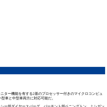
モニター機能を有する2基のプロセッサー付きのマイクロコンピュ
小型車と中型車両方に対応可能だ。
テネシー州ダイヤースバーグ、バーモント州ベニングトン、ミシガン