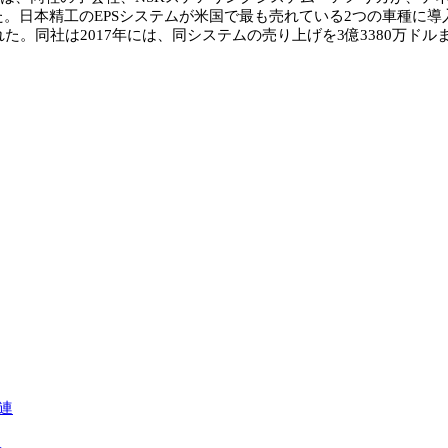
た。日本精工のEPSシステムが米国で最も売れている2つの車種に
れた。同社は2017年には、同システムの売り上げを3億3380万ド
連
へ