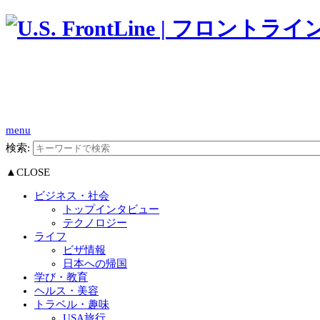
menu
検索:
▲CLOSE
ビジネス・社会
トップインタビュー
テクノロジー
ライフ
ビザ情報
日本への帰国
学び・教育
ヘルス・美容
トラベル・趣味
USA旅行