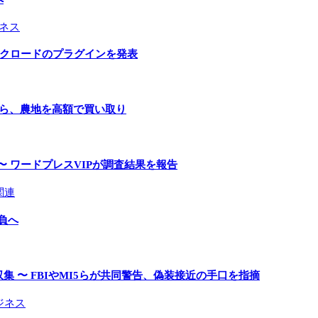
ネス
とクロードのプラグインを発表
手ら、農地を高額で買い取り
〜 ワードプレスVIPが調査結果を報告
関連
負へ
 〜 FBIやMI5らが共同警告、偽装接近の手口を指摘
ジネス