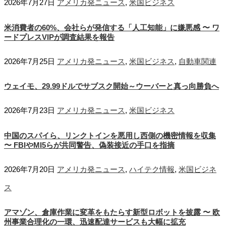
2026年7月27日
アメリカ発ニュース
,
米国ビジネス
米消費者の60%、会社らが発信する「人工知能」に嫌悪感 〜 ワ
ードプレスVIPが調査結果を報告
2026年7月25日
アメリカ発ニュース
,
米国ビジネス
,
自動車関連
ウェイモ、29.99ドルでサブスク開始～ウーバーと真っ向勝負へ
2026年7月23日
アメリカ発ニュース
,
米国ビジネス
中国のスパイら、リンクトインを悪用し西側の機密情報を収集
〜 FBIやMI5らが共同警告、偽装接近の手口を指摘
2026年7月20日
アメリカ発ニュース
,
ハイテク情報
,
米国ビジネ
ス
アマゾン、倉庫作業に変革をもたらす新型ロボットを披露 〜 欧
州事業合理化の一環、迅速配達サービスも大幅に拡充