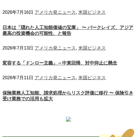
2026年7月16日
アメリカ発ニュース
,
米国ビジネス
日本は「隠れた人工知能価値の宝庫」 〜 バークレイズ、アジア
最高の投資機会の可能性、と報告
2026年7月13日
アメリカ発ニュース
,
米国ビジネス
変容する「ドンロー主義」～中東回帰、対中抑止に懸念
2026年7月11日
アメリカ発ニュース
,
米国ビジネス
保険業務人工知能、請求処理からリスク評価に移行 〜 保険引き
受け業務での活用も拡大