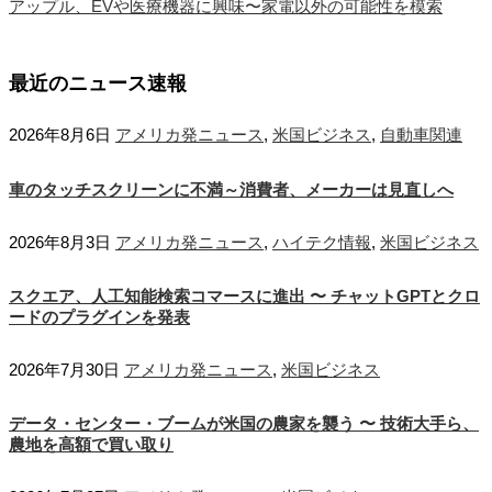
アップル、EVや医療機器に興味〜家電以外の可能性を模索
最近のニュース速報
2026年8月6日
アメリカ発ニュース
,
米国ビジネス
,
自動車関連
車のタッチスクリーンに不満～消費者、メーカーは見直しへ
2026年8月3日
アメリカ発ニュース
,
ハイテク情報
,
米国ビジネス
スクエア、人工知能検索コマースに進出 〜 チャットGPTとクロ
ードのプラグインを発表
2026年7月30日
アメリカ発ニュース
,
米国ビジネス
データ・センター・ブームが米国の農家を襲う 〜 技術大手ら、
農地を高額で買い取り