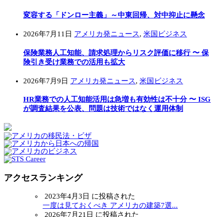
変容する「ドンロー主義」～中東回帰、対中抑止に懸念
2026年7月11日
アメリカ発ニュース
,
米国ビジネス
保険業務人工知能、請求処理からリスク評価に移行 〜 保
険引き受け業務での活用も拡大
2026年7月9日
アメリカ発ニュース
,
米国ビジネス
HR業務での人工知能活用は急増も有効性は不十分 〜 ISG
が調査結果を公表、問題は技術ではなく運用体制
アクセスランキング
2023年4月3日 に投稿された
一度は見ておくべき アメリカの建築7選...
2026年7月21日 に投稿された