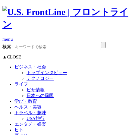
menu
検索:
▲CLOSE
ビジネス・社会
トップインタビュー
テクノロジー
ライフ
ビザ情報
日本への帰国
学び・教育
ヘルス・美容
トラベル・趣味
USA旅行
エンタメ・娯楽
ヒト