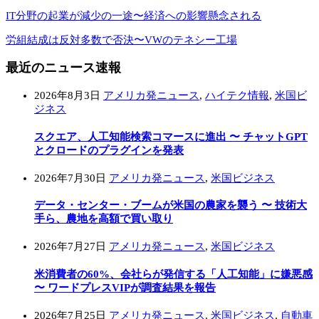
IT分野の起業が減少の一途〜経済への影響懸念される
労組結成は反対多数で否決〜VWのテネシー工場
最近のニュース速報
2026年8月3日
アメリカ発ニュース
,
ハイテク情報
,
米国ビ
ジネス
スクエア、人工知能検索コマースに進出 〜 チャットGPT
とクロードのプラグインを発表
2026年7月30日
アメリカ発ニュース
,
米国ビジネス
データ・センター・ブームが米国の農家を襲う 〜 技術大
手ら、農地を高額で買い取り
2026年7月27日
アメリカ発ニュース
,
米国ビジネス
米消費者の60%、会社らが発信する「人工知能」に嫌悪感
〜 ワードプレスVIPが調査結果を報告
2026年7月25日
アメリカ発ニュース
,
米国ビジネス
,
自動車