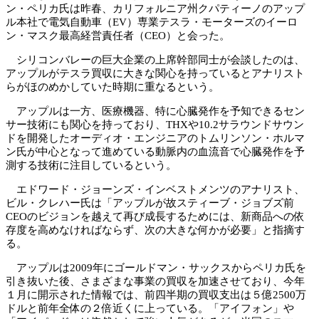
ン・ペリカ氏は昨春、カリフォルニア州クパティーノのアップ
ル本社で電気自動車（EV）専業テスラ・モーターズのイーロ
ン・マスク最高経営責任者（CEO）と会った。
シリコンバレーの巨大企業の上席幹部同士が会談したのは、
アップルがテスラ買収に大きな関心を持っているとアナリスト
らがほのめかしていた時期に重なるという。
アップルは一方、医療機器、特に心臓発作を予知できるセン
サー技術にも関心を持っており、THXや10.2サラウンドサウン
ドを開発したオーディオ・エンジニアのトムリンソン・ホルマ
ン氏が中心となって進めている動脈内の血流音で心臓発作を予
測する技術に注目しているという。
エドワード・ジョーンズ・インベストメンツのアナリスト、
ビル・クレハー氏は「アップルが故スティーブ・ジョブズ前
CEOのビジョンを越えて再び成長するためには、新商品への依
存度を高めなければならず、次の大きな何かが必要」と指摘す
る。
アップルは2009年にゴールドマン・サックスからペリカ氏を
引き抜いた後、さまざまな事業の買収を加速させており、今年
１月に開示された情報では、前四半期の買収支出は５億2500万
ドルと前年全体の２倍近くに上っている。「アイフォン」や