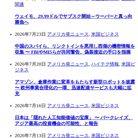
関連
ウェイモ、29.99ドルでサブスク開始～ウーバーと真っ向
勝負へ
2026年7月23日
アメリカ発ニュース
,
米国ビジネス
中国のスパイら、リンクトインを悪用し西側の機密情報を
収集 〜 FBIやMI5らが共同警告、偽装接近の手口を指摘
2026年7月20日
アメリカ発ニュース
,
ハイテク情報
,
米国ビ
ジネス
アマゾン、倉庫作業に変革をもたらす新型ロボットを披露
〜 欧州事業合理化の一環、迅速配達サービスも大幅に拡
充
2026年7月16日
アメリカ発ニュース
,
米国ビジネス
日本は「隠れた人工知能価値の宝庫」 〜 バークレイズ、
アジア最高の投資機会の可能性、と報告
2026年7月13日
アメリカ発ニュース
,
米国ビジネス