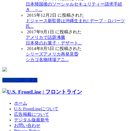
日本帰国後のソーシャルセキュリティー請求手続
き ～...
2015年12月2日 に投稿された
ドジャース新監督は沖縄生まれ! デーブ・ロバーツ
氏...
2017年9月1日 に投稿された
アメリカで話題沸騰
日本発のお菓子・デザート...
2014年8月5日 に投稿された
シリーズアメリカ再発見㉕
シカゴ名物球場アニ...
ページ上部へ戻る
ホーム
U.S. FrontLineについて
広告掲載について
デジタル版最新号
お問い合わせ
Privacy Policy