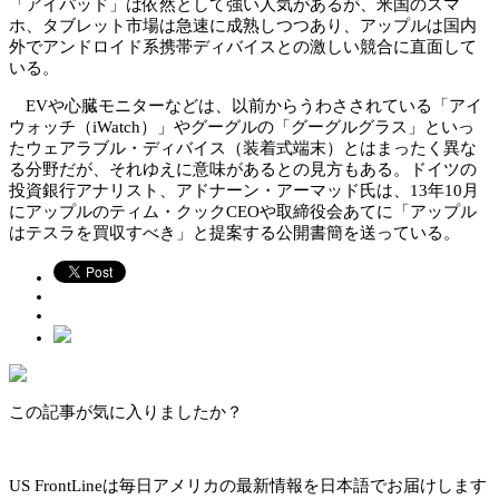
「アイパッド」は依然として強い人気があるが、米国のスマ
ホ、タブレット市場は急速に成熟しつつあり、アップルは国内
外でアンドロイド系携帯ディバイスとの激しい競合に直面して
いる。
EVや心臓モニターなどは、以前からうわさされている「アイ
ウォッチ（iWatch）」やグーグルの「グーグルグラス」といっ
たウェアラブル・ディバイス（装着式端末）とはまったく異な
る分野だが、それゆえに意味があるとの見方もある。ドイツの
投資銀行アナリスト、アドナーン・アーマッド氏は、13年10月
にアップルのティム・クックCEOや取締役会あてに「アップル
はテスラを買収すべき」と提案する公開書簡を送っている。
この記事が気に入りましたか？
US FrontLineは毎日アメリカの最新情報を日本語でお届けします