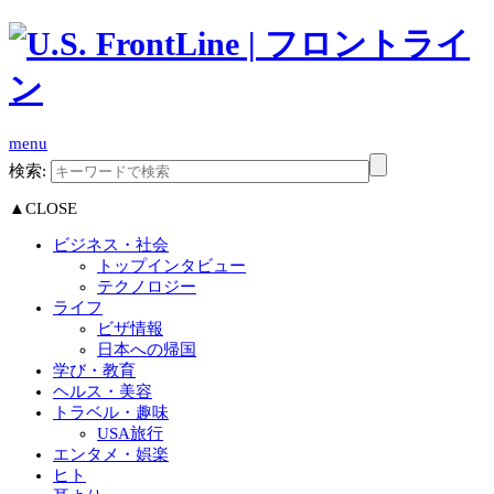
menu
検索:
▲CLOSE
ビジネス・社会
トップインタビュー
テクノロジー
ライフ
ビザ情報
日本への帰国
学び・教育
ヘルス・美容
トラベル・趣味
USA旅行
エンタメ・娯楽
ヒト